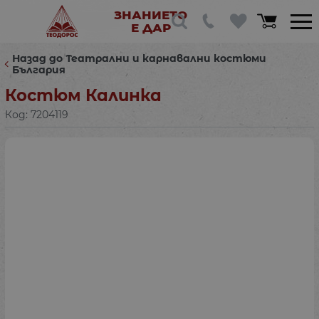
ЗНАНИЕТО
Е ДАР
Назад до Театрални и карнавални костюми
България
Костюм Калинка
Код:
7204119