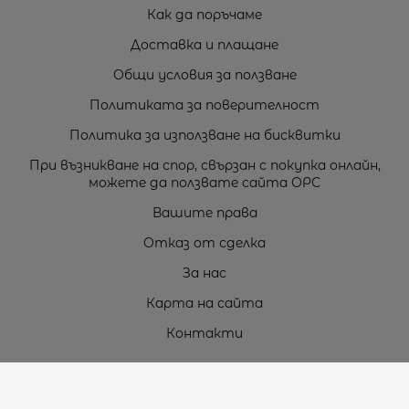
Как да поръчаме
Доставка и плащане
Общи условия за ползване
Политиката за поверителност
Политика за използване на бисквитки
При възникване на спор, свързан с покупка онлайн,
можете да ползвате сайта ОРС
Вашите права
Отказ от сделка
За нас
Карта на сайта
Контакти
Контакти