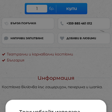
бр.
КУПИ
+359 885 461 012
БЪРЗА ПОРЪЧКА
НАПРАВИ ЗАПИТВАНЕ
ДОБАВИ В ЛЮБИМИ
Театрални и карнавални костюми
България
Информация
Костюма включва къс гащеризон, пелерина и шапка.
Характеристики
Този уебсайт използва