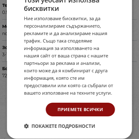
Тегло в кг
бисквитки
0.500
Ние използваме бисквитки, за да
персонализираме съдържанието,
Материал
рекламите и да анализираме нашия
памучен плат
трафик. Също така споделяме
За деца на възраст
информация за използването на
3-18 год.
нашия сайт от ваша страна с нашите
партньори за реклама и анализи,
Баркод (ISBN, UPC, др.)
които може да я комбинират с друга
7204119
информация, която сте им
предоставили или която са събрали от
вашето използване на техните услуги.
ПРИЕМЕТЕ ВСИЧКИ
ПОКАЖЕТЕ ПОДРОБНОСТИ