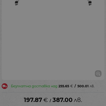
Безплатна доставка над
255.65
€
/
500.01
лв.
197.87
€
387.00
лв.
/