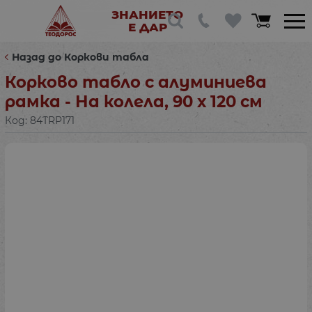
ЗНАНИЕТО
Е ДАР
Назад до Коркови табла
Корково табло с алуминиева
рамка - На колела, 90 х 120 см
Код:
84TRP171