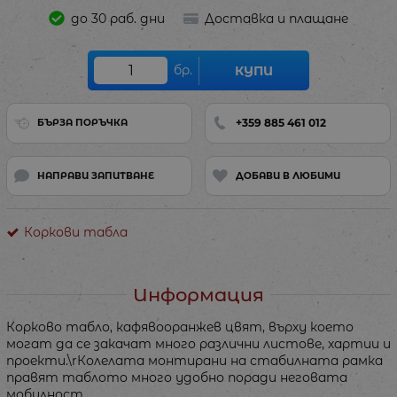
до 30 раб. дни
Доставка и плащане
бр.
КУПИ
+359 885 461 012
БЪРЗА ПОРЪЧКА
НАПРАВИ ЗАПИТВАНЕ
ДОБАВИ В ЛЮБИМИ
Коркови табла
Информация
Корково табло, кафявооранжев цвят, върху което
могат да се закачат много различни листове, хартии и
проекти.\rКолелата монтирани на стабилната рамка
правят таблото много удобно поради неговата
мобилност.