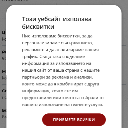
Този уебсайт използва
Характеристики
бисквитки
Цвят
Ние използваме бисквитки, за да
кафявооранжево табло, сребриста рамка
персонализираме съдържанието,
рекламите и да анализираме нашия
Размери в см
трафик. Също така споделяме
90 х 120
информация за използването на
нашия сайт от ваша страна с нашите
Материал
партньори за реклама и анализи,
корк, алуминий, метал
които може да я комбинират с друга
информация, която сте им
Специфика
предоставили или която са събрали от
на мобилен стенд с колелца
вашето използване на техните услуги.
Баркод (ISBN, UPC, др.)
84TRP171
ПРИЕМЕТЕ ВСИЧКИ