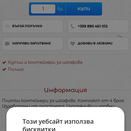
бр.
КУПИ
+359 885 461 012
БЪРЗА ПОРЪЧКА
НАПРАВИ ЗАПИТВАНЕ
ДОБАВИ В ЛЮБИМИ
Кутии и контейнери за шкафове
Полша
Информация
Плитки контейнери за шкафове. Комплект от 4 броя.
Изработени от пластмаса. Издръжливи и удобни.
Този уебсайт използва
Характеристики
бисквитки