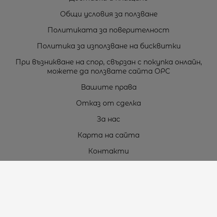
Общи условия за ползване
Политиката за поверителност
Политика за използване на бисквитки
При възникване на спор, свързан с покупка онлайн,
можете да ползвате сайта ОРС
Вашите права
Отказ от сделка
За нас
Карта на сайта
Контакти
Контакти
„ТЕОДОРОС” ЕООД
Стара Загора (6000)
кв. Индустриален