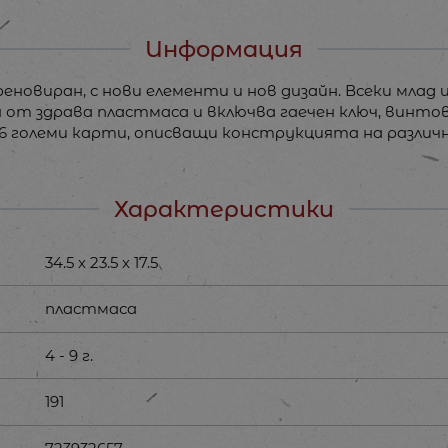
Информация
еновиран, с нови елементи и нов дизайн. Всеки мла
т здрава пластмаса и включва гаечен ключ, винтове,
6 големи карти, описващи конструкцията на различн
Характеристики
34.5 х 23.5 х 17.5
пластмаса
4 - 9 г.
191