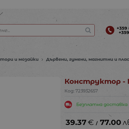
+359 
+359
тори и мозайки
Дървени, гумени, магнитни и п
Конструктор - 
Код:
723932657
Безплатна доставка
39.37
€
77.00
л
/