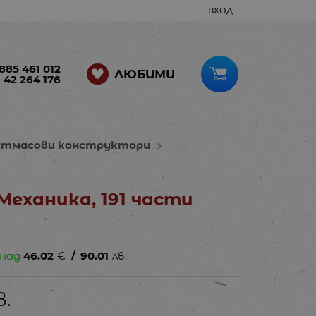
ВХОД
885 461 012
ЛЮБИМИ
 42 264 176
ластмасови конструктори
Механикa, 191 части
 над
46.02
€
/
90.01
лв.
в.