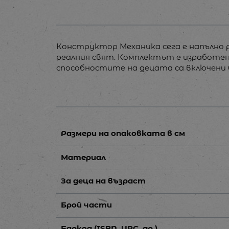
Конструктор Механикa сега е напълно р
реалния свят. Комплектът е изработен о
способностите на децата са включени 
Размери на опаковката в см
Материал
За деца на възраст
Брой части
Баркод (ISBN, UPC, др.)