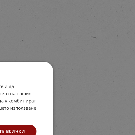
е и да
нето на нашия
 да я комбинират
ашето използване
ТЕ ВСИЧКИ