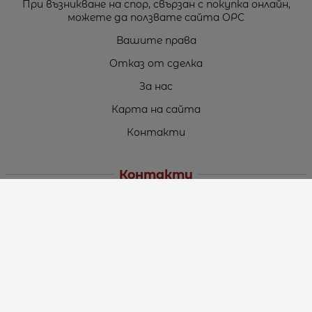
При възникване на спор, свързан с покупка онлайн,
можете да ползвате сайта ОРС
Вашите права
Отказ от сделка
За нас
Карта на сайта
Контакти
Контакти
„ТЕОДОРОС” ЕООД
Стара Загора (6000)
кв. Индустриален
ул. Пружинна №9, магазин №10
тел.:
+359 42 264 176
GSM:
+359 885 461 012
GSM:
+359 898 850 399
e-mail:
office:at:teodoros.com