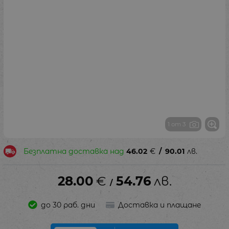
1 от 3
Безплатна доставка над
46.02
€
/
90.01
лв.
28.00
€
54.76
лв.
/
до 30 раб. дни
Доставка и плащане