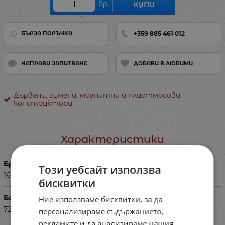
бр.
КУПИ
+359 885 461 012
БЪРЗА ПОРЪЧКА
НАПРАВИ ЗАПИТВАНЕ
ДОБАВИ В ЛЮБИМИ
Дървени, гумени, магнитни и пластмасови
конструктори
Характеристики
Брой части
Този уебсайт използва
160 части + книжка с модели
бисквитки
Баркод (ISBN, UPC, др.)
Ние използваме бисквитки, за да
725041131200
персонализираме съдържанието,
рекламите и да анализираме нашия