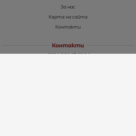
За нас
Карта на сайта
Контакти
Контакти
„ТЕОДОРОС” ЕООД
Стара Загора (6000)
кв. Индустриален
ул. Пружинна №9, магазин №10
тел.:
+359 42 264 176
GSM:
+359 885 461 012
GSM:
+359 898 850 399
e-mail:
office:at:teodoros.com
Работно време:
Понеделник до Петък - 8:30 ч. до 17:00 ч.
Събота - 10:00 ч. до 15:00 ч.
Неделя – Почивен ден