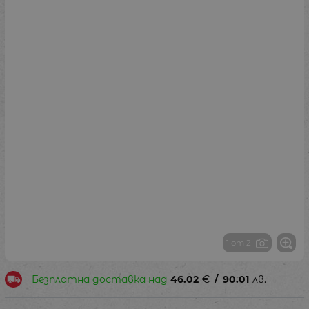
1 от 2
Безплатна доставка над
46.02
€
/
90.01
лв.