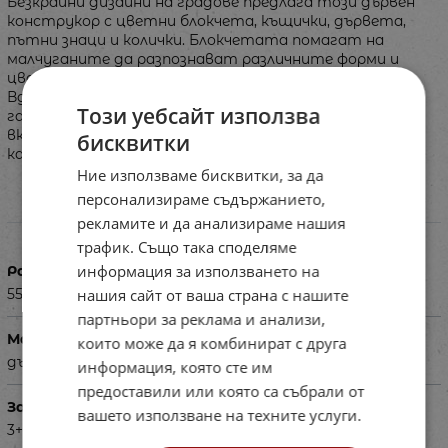
Безкрайни дизайни на градове предлага този дървен
конструкор с цветни блокчета, къщички, дървета,
пътни знаци и колички. Блокчетата помагат на
малчуганите да разпознават различните форми и
цветове, да се учат да подреждат и сортират.
Вдъхновяват креативността им. Количките
Този уебсайт използва
гарантират допълнителни забавления. Комплектът
включва 50 части и е в удобна за съхранение кутия с
бисквитки
капак.
Ние използваме бисквитки, за да
персонализираме съдържанието,
Характеристики
рекламите и да анализираме нашия
трафик. Също така споделяме
информация за използването на
Размери на опаковката в см
нашия сайт от ваша страна с нашите
55.5 x 37.5 x 26.8
партньори за реклама и анализи,
Материал
които може да я комбинират с друга
дърво
информация, която сте им
предоставили или която са събрали от
За деца на възраст
вашето използване на техните услуги.
3+