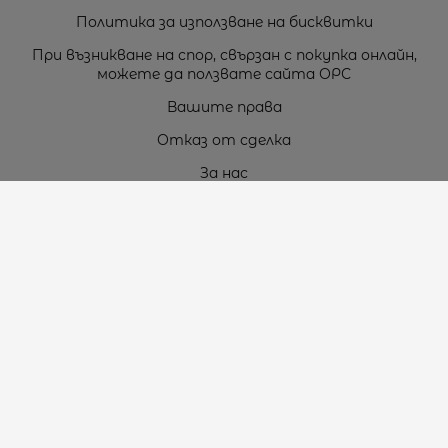
Политика за използване на бисквитки
При възникване на спор, свързан с покупка онлайн,
можете да ползвате сайта ОРС
Вашите права
Отказ от сделка
За нас
Карта на сайта
Контакти
Контакти
„ТЕОДОРОС” ЕООД
Стара Загора (6000)
кв. Индустриален
ул. Пружинна №9, магазин №10
тел.:
+359 42 264 176
GSM:
+359 885 461 012