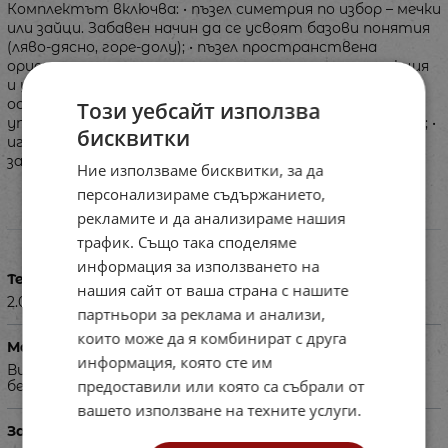
Комплектът включва: • пъзел симетрия по избор – мечки
или зайци. Забавен начин да се усвоят базови понятия
(ляво-дясно, горе-долу); • пъзел пространствена
ориентация – разполагане на частите по инструкция
и употреба на предлозите; • огледални лабиринти –
основа и една двойка лабиринти по избор за
Този уебсайт използва
упражняване на едновременни движения с двете ръце; •
бисквитки
игра „Думички УРА!“ – получаване на нови думи чрез
замяна на буква, работа с карти.
Ние използваме бисквитки, за да
персонализираме съдържанието,
рекламите и да анализираме нашия
Характеристики
трафик. Също така споделяме
информация за използването на
Тегло в кг
нашия сайт от ваша страна с нашите
2.000
партньори за реклама и анализи,
които може да я комбинират с друга
Материал
информация, която сте им
Висококачествен дървен материал, оцветени с
предоставили или която са събрали от
безвредни лакове и бои
вашето използване на техните услуги.
За деца на възраст