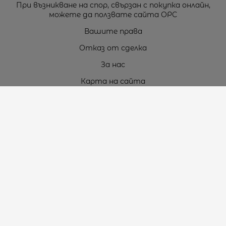
При възникване на спор, свързан с покупка онлайн,
можете да ползвате сайта ОРС
Вашите права
Отказ от сделка
За нас
Карта на сайта
Контакти
Контакти
„ТЕОДОРОС” ЕООД
Стара Загора (6000)
кв. Индустриален
ул. Пружинна №9, магазин №10
тел.:
+359 42 264 176
GSM:
+359 885 461 012
GSM:
+359 898 850 399
e-mail:
office:at:teodoros.com