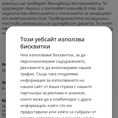
ученици ще проведат вълнуващи експерименти. Те
изграждат вериги и поставят ключове в тях. Ще
научите как светлината и топлината се генерират
от електрически ток. Проводимостта на различни
тестови материали се изследва от децата. Те имат
малък успех, ако са сглобили веригата правилно и след
това лампата действително светва.
Този уебсайт използва
бисквитки
Характеристики
Ние използваме бисквитки, за да
персонализираме съдържанието,
Размери в см
рекламите и да анализираме нашия
13х52.5х42.5
трафик. Също така споделяме
информация за използването на
За деца на възраст
нашия сайт от ваша страна с нашите
6+
партньори за реклама и анализи,
които може да я комбинират с друга
Брой части
информация, която сте им
16 електродвигатели; 16 витла за двигатели; 16
електронен зумер; 16 превключвателя; 16 плоски
предоставили или която са събрали от
батерии 4,5 V; 16 заключващи винта; 16 термометъра
вашето използване на техните услуги.