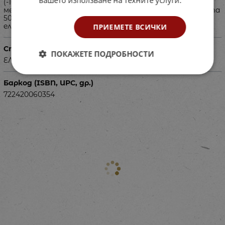
(-10 до + 110 ° C); 64 екстра дълги кабели крокодил (1
метър); 32 гнезда за крушки; 40 крушки; 100 кламерчета
50 мм; Намотка от меден проводник; 2 ролки
електрическа лента
ПРИЕМЕТЕ ВСИЧКИ
Специфика
ПОКАЖЕТЕ ПОДРОБНОСТИ
ЕЛЕКТРИЧЕСТВО
Баркод (ISBN, UPC, др.)
722420060354