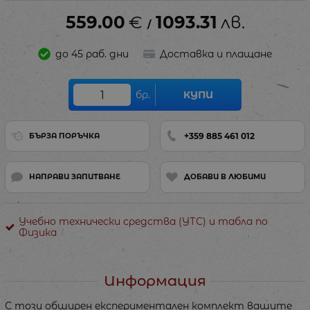
559.00
€
1093.31
лв.
/
до 45 раб. дни
Доставка и плащане
бр.
КУПИ
+359 885 461 012
БЪРЗА ПОРЪЧКА
НАПРАВИ ЗАПИТВАНЕ
ДОБАВИ В ЛЮБИМИ
Учебно технически средства (УТС) и табла по
Физика
Информация
С този обширен експериментален комплект вашите