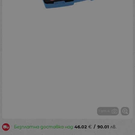
1 от 4
Безплатна доставка над
46.02
€
/
90.01
лв.