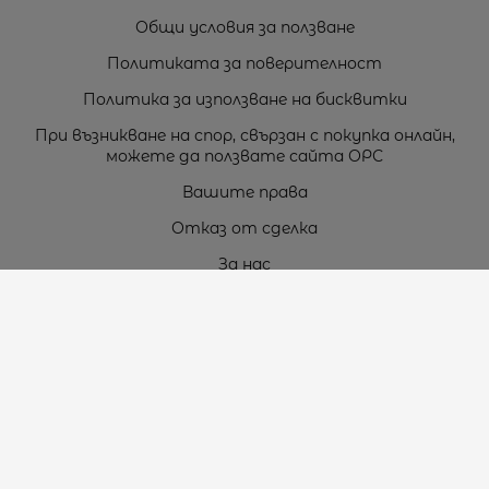
Общи условия за ползване
Политиката за поверителност
Политика за използване на бисквитки
При възникване на спор, свързан с покупка онлайн,
можете да ползвате сайта ОРС
Вашите права
Отказ от сделка
За нас
Карта на сайта
Контакти
Контакти
„ТЕОДОРОС” ЕООД
Стара Загора (6000)
кв. Индустриален