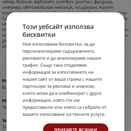
лекар, войник, адвокат, готвач, учител, фризьор,
инженер, автомобилен механик, пощальон, пилот,
градинар. Чрез разиграване на сценки взети от реални
ситуации, можете да обучавате децата в опознаване
на различни професии и начини на поведение на
Този уебсайт използва
техните представители. Разиграването на измислени
бисквитки
истории може да Ви информира за състояния, емоции и
заложби в детето и да го насочвате в неговото
Ние използваме бисквитки, за да
развитие.
персонализираме съдържанието,
рекламите и да анализираме нашия
трафик. Също така споделяме
Характеристики
информация за използването на
нашия сайт от ваша страна с нашите
Размери в см
партньори за реклама и анализи,
височина - 25
които може да я комбинират с друга
информация, която сте им
Материал
предоставили или която са събрали от
Текстил, филц, плюш
вашето използване на техните услуги.
За деца на възраст
3+
ПРИЕМЕТЕ ВСИЧКИ