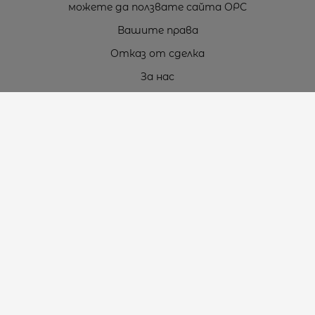
можете да ползвате сайта ОРС
Вашите права
Отказ от сделка
За нас
Карта на сайта
Контакти
Контакти
„ТЕОДОРОС” ЕООД
Стара Загора (6000)
кв. Индустриален
ул. Пружинна №9, магазин №10
тел.:
+359 42 264 176
GSM:
+359 885 461 012
GSM:
+359 898 850 399
e-mail:
office:at:teodoros.com
Работно време: