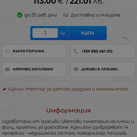
113.00
€
221.01
лв.
/
до 35 раб. дни
Доставка и плащане
бр.
КУПИ
+359 885 461 012
БЪРЗА ПОРЪЧКА
НАПРАВИ ЗАПИТВАНЕ
ДОБАВИ В ЛЮБИМИ
Куклен театър за детска градина и начален етап
Информация
Изработени от красиви цветови съчетания на плюш и
филц, приятни за докосване. Куклите изобразяват 14
професии - медицинска сестра, пожарникар, полицай,