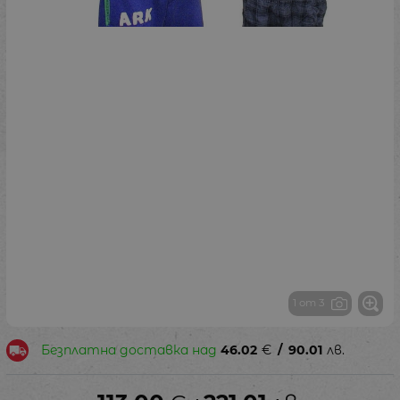
1 от 3
Безплатна доставка над
46.02
€
/
90.01
лв.