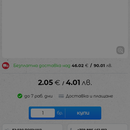
Безплатна доставка над
46.02
€
/
90.01
лв.
2.05
€
4.01
лв.
/
до 7 раб. дни
Доставка и плащане
бр.
КУПИ