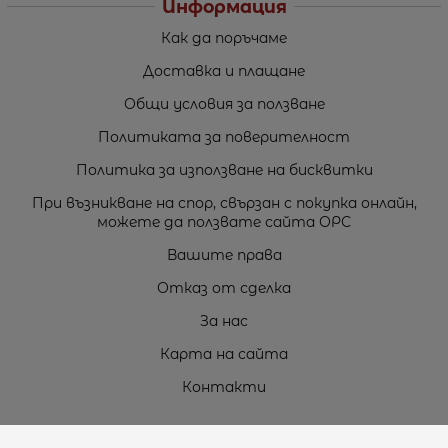
Информация
Как да поръчаме
Доставка и плащане
Общи условия за ползване
Политиката за поверителност
Политика за използване на бисквитки
При възникване на спор, свързан с покупка онлайн,
можете да ползвате сайта ОРС
Вашите права
Отказ от сделка
За нас
Карта на сайта
Контакти
Контакти