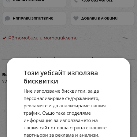
+359 885 461 012
БЪРЗА ПОРЪЧКА
НАПРАВИ ЗАПИТВАНЕ
ДОБАВИ В ЛЮБИМИ
Автомобили и мотоциклети
Характеристики
Този уебсайт използва
Баркод (ISBN, UPC, др.)
бисквитки
720304808
Ние използваме бисквитки, за да
персонализираме съдържанието,
рекламите и да анализираме нашия
трафик. Също така споделяме
информация за използването на
нашия сайт от ваша страна с нашите
партньори за реклама и анализи,