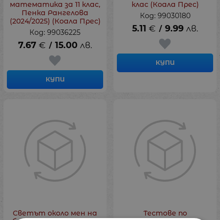
математика за 11 клас,
клас (Коала Прес)
Пенка Рангелова
Код: 99030180
(2024/2025) (Коала Прес)
5.11
€
9.99
лв.
/
Код: 99036225
7.67
€
15.00
лв.
/
КУПИ
КУПИ
Светът около мен на
Тестове по