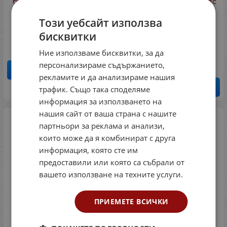
български и английски
математика за 7. клас
език (Коала Прес)
от областни и
общински състезания
Този уебсайт използва
Код: 99034889
(Коала Прес)
3.06
бисквитки
€
5.98
лв.
/
Код: 990310
3.07
€
6.00
лв.
Ние използваме бисквитки, за да
/
персонализираме съдържанието,
КУПИ
рекламите и да анализираме нашия
КУПИ
трафик. Също така споделяме
информация за използването на
нашия сайт от ваша страна с нашите
партньори за реклама и анализи,
които може да я комбинират с друга
информация, която сте им
предоставили или която са събрали от
вашето използване на техните услуги.
ПРИЕМЕТЕ ВСИЧКИ
Литература за
Практическа