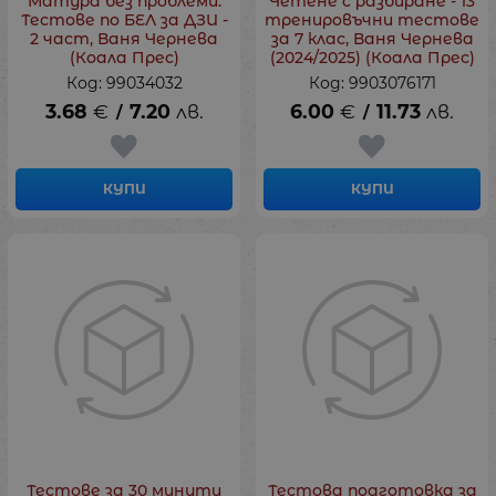
Матура без проблеми.
Четене с разбиране - 13
Тестове по БЕЛ за ДЗИ -
тренировъчни тестове
2 част, Ваня Чернева
зa 7 клас, Ваня Чернева
(Коала Прес)
(2024/2025) (Коала Прес)
Код: 99034032
Код: 9903076171
3.68
€
7.20
лв.
6.00
€
11.73
лв.
/
/
КУПИ
КУПИ
Тестове за 30 минути
Тестова подготовка за