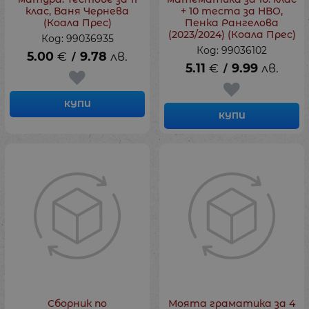
клас, Ваня Чернева
+ 10 теста за НВО,
(Коала Прес)
Пенка Рангелова
(2023/2024) (Коала Прес)
Код: 99036935
Код: 99036102
5.00
€
9.78
лв.
/
5.11
€
9.99
лв.
/
КУПИ
КУПИ
Сборник по
Моята граматика за 4