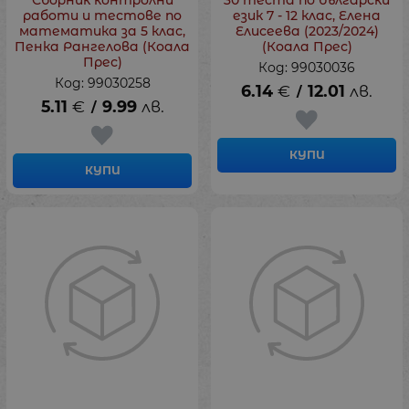
Сборник контролни
30 теста по български
работи и тестове по
език 7 - 12 клас, Елена
математика за 5 клас,
Елисеева (2023/2024)
Пенка Рангелова (Коала
(Коала Прес)
Прес)
Код: 99030036
Код: 99030258
6.14
€
12.01
лв.
/
5.11
€
9.99
лв.
/
КУПИ
КУПИ