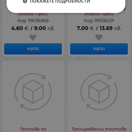
ПОКАЖЕТЕ ПОДРОБНОСТИ
матура. Тестове за 12
граматика - нови
клас, Ваня Чернева
правила, Ваня Чернева
(Коала Прес)
(Коала Прес)
Код: 99036966
Код: 99036201
4.60
€
9.00
лв.
7.00
€
13.69
лв.
/
/
КУПИ
КУПИ
Тестове по
Тренировъчни тестове