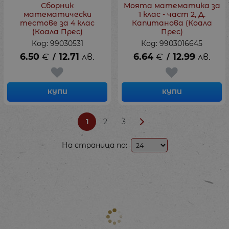
Сборник
Моята математика за
математически
1 клас - част 2, Д.
тестове за 4 клас
Капитанова (Коала
(Коала Прес)
Прес)
Код: 99030531
Код: 9903016645
6.50
€
12.71
лв.
6.64
€
12.99
лв.
/
/
КУПИ
КУПИ
1
2
3
На страница по: