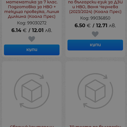
математика за 7 клас.
по български език за ДЗИ
Подготовка за НВО +
и НВО, Ваня Чернева
текуща проверка, Лилия
(2023/2024) (Коала Прес)
Дилкина (Коала Прес)
Код: 99036850
Код: 99030272
6.50
€
12.71
лв.
/
6.14
€
12.01
лв.
/
КУПИ
КУПИ