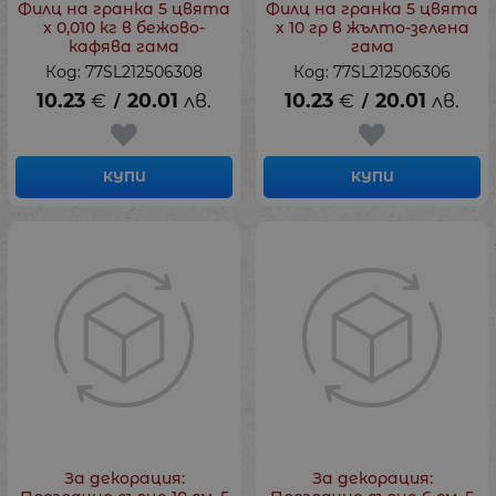
Филц на гранка 5 цвята
Филц на гранка 5 цвята
х 0,010 кг в бежово-
х 10 гр в жълто-зелена
кафява гама
гама
Код: 77SL212506308
Код: 77SL212506306
10.23
€
20.01
лв.
10.23
€
20.01
лв.
/
/
КУПИ
КУПИ
За декорация:
За декорация: