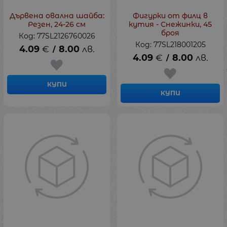
Дървена овална шайба:
Фигурки от филц в
Резен, 24-26 см
кутия - Снежинки, 45
броя
Код: 77SL2126760026
Код: 77SL218001205
4.09
€
8.00
лв.
/
4.09
€
8.00
лв.
/
КУПИ
КУПИ