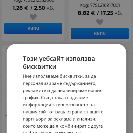
Код: 77SL212552002
Код: 77SL216917801
1.28
€
2.50
лв.
/
8.82
€
17.25
лв.
/
КУПИ
КУПИ
Този уебсайт използва
бисквитки
Ние използваме бисквитки, за да
персонализираме съдържанието,
рекламите и да анализираме нашия
трафик. Също така споделяме
информация за използването на
нашия сайт от ваша страна с нашите
За декорация: Венец от
партньори за реклама и анализи,
слама, 30 см
които може да я комбинират с друга
Код: 77SL216823300
информация, която сте им