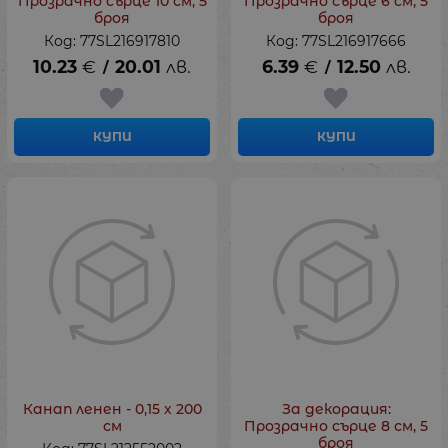
Прозрачно сърце 10 см, 5
Прозрачно сърце 6 см, 5
броя
броя
Код: 77SL216917810
Код: 77SL216917666
10.23
€
20.01
лв.
6.39
€
12.50
лв.
/
/
КУПИ
КУПИ
Канап ленен - 0,15 х 200
За декорация:
см
Прозрачно сърце 8 см, 5
броя