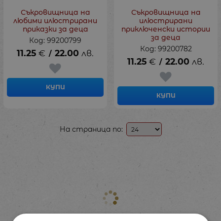
Съкровищница на
Съкровищница на
любими илюстрирани
илюстрирани
приказки за деца
приключенски истории
за деца
Код: 99200799
Код: 99200782
11.25
€
22.00
лв.
/
11.25
€
22.00
лв.
/
КУПИ
КУПИ
На страница по: