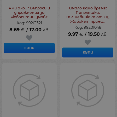
Ами ако...? Въпроси и
Имало едно време:
упражнения за
Пепеляшка,
любопитни умове
Вълшебникът от Оз,
Жабокът принц...
Код: 99201321
Код: 99201048
8.69
€
17.00
лв.
/
9.97
€
19.50
лв.
/
КУПИ
КУПИ