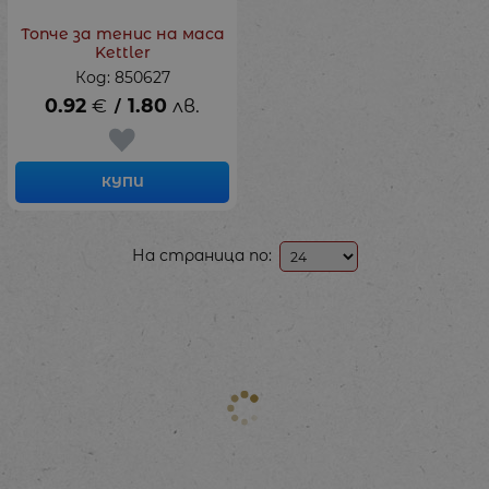
Топче за тенис на маса
Kettler
Код: 850627
0.92
€
1.80
лв.
/
КУПИ
На страница по: