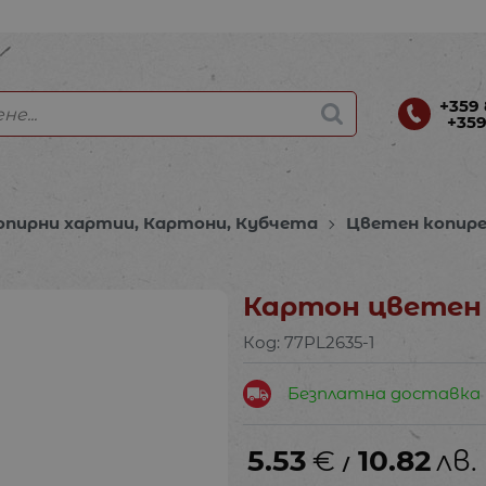
+359 
+359
опирни хартии, Картони, Кубчета
Цветен копир
Картон цветен 
Код:
77PL2635-1
Безплатна доставка
5.53
€
10.82
лв.
/