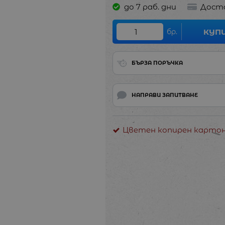
до 7 раб. дни
Дост
бр.
КУП
БЪРЗА ПОРЪЧКА
НАПРАВИ ЗАПИТВАНЕ
Цветен копирен карто