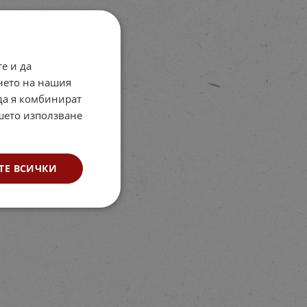
е и да
нето на нашия
 да я комбинират
ашето използване
ТЕ ВСИЧКИ