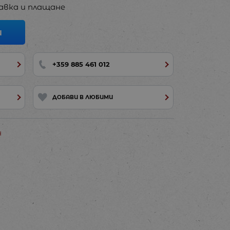
авка и плащане
И
+359 885 461 012
ДОБАВИ В ЛЮБИМИ
н