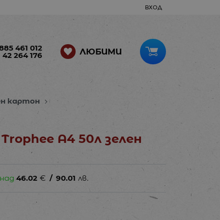
ВХОД
885 461 012
ЛЮБИМИ
 42 264 176
ен картон
Trophee A4 50л зелен
 над
46.02
€
/
90.01
лв.