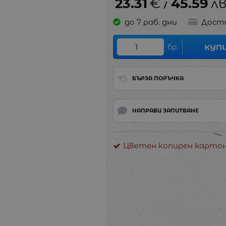
23.31
€
45.59
лв
/
до 7 раб. дни
Дост
бр.
КУП
БЪРЗА ПОРЪЧКА
НАПРАВИ ЗАПИТВАНЕ
Цветен копирен карто