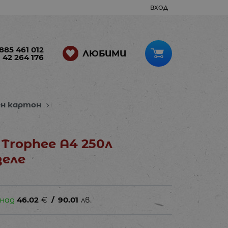
ВХОД
885 461 012
ЛЮБИМИ
 42 264 176
ен картон
Trophee A4 250л
зеле
 над
46.02
€
/
90.01
лв.