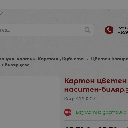
+359 
+359
опирни хартии, Картони, Кубчета
Цветен копир
н-биляр.зеле
Картон цветен 
наситен-биляр.
Код:
77PL1007
Безплатна доставка