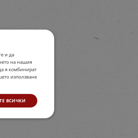
е и да
нето на нашия
 да я комбинират
ашето използване
ТЕ ВСИЧКИ