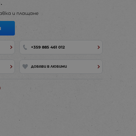
.
авка и плащане
И
+359 885 461 012
ДОБАВИ В ЛЮБИМИ
н