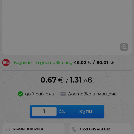
Безплатна доставка над
46.02
€
/
90.01
лв.
0.67
€
1.31
лв.
/
до 7 раб. дни
Доставка и плащане
бр.
КУПИ
+359 885 461 012
БЪРЗА ПОРЪЧКА