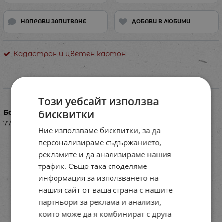
НАПРАВИ ЗАПИТВАНЕ
ДОБАВИ В ЛЮБИМИ
Кадастрон и цветен картон
Характеристики
Този уебсайт използва
бисквитки
Баркод (ISBN, UPC, др.)
77PL215BRU05
Ние използваме бисквитки, за да
персонализираме съдържанието,
рекламите и да анализираме нашия
трафик. Също така споделяме
информация за използването на
нашия сайт от ваша страна с нашите
партньори за реклама и анализи,
които може да я комбинират с друга