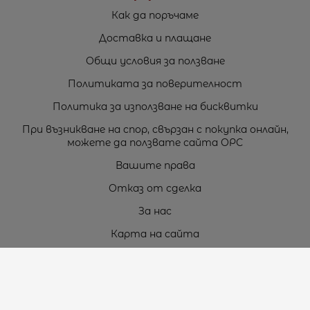
Как да поръчаме
Доставка и плащане
Общи условия за ползване
Политиката за поверителност
Политика за използване на бисквитки
При възникване на спор, свързан с покупка онлайн,
можете да ползвате сайта ОРС
Вашите права
Отказ от сделка
За нас
Карта на сайта
Контакти
Контакти