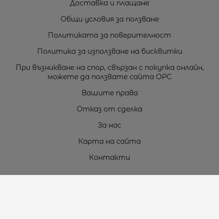
Доставка и плащане
Общи условия за ползване
Политиката за поверителност
Политика за използване на бисквитки
При възникване на спор, свързан с покупка онлайн,
можете да ползвате сайта ОРС
Вашите права
Отказ от сделка
За нас
Карта на сайта
Контакти
Контакти
„ТЕОДОРОС” ЕООД
Стара Загора (6000)