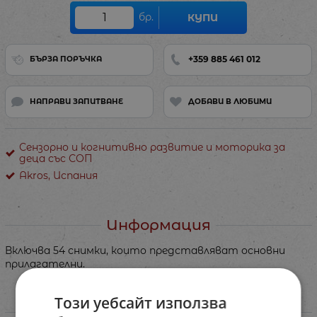
бр.
КУПИ
+359 885 461 012
БЪРЗА ПОРЪЧКА
НАПРАВИ ЗАПИТВАНЕ
ДОБАВИ В ЛЮБИМИ
Сензорно и когнитивно развитие и моторика за
деца със СОП
Akros, Испания
Информация
Включва 54 снимки, които представляват основни
прилагателни.
Този уебсайт използва
Характеристики