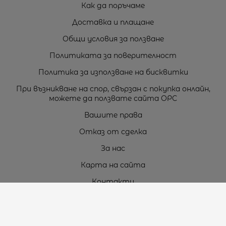
Как да поръчаме
Доставка и плащане
Общи условия за ползване
Политиката за поверителност
Политика за използване на бисквитки
При възникване на спор, свързан с покупка онлайн,
можете да ползвате сайта ОРС
Вашите права
Отказ от сделка
За нас
Карта на сайта
Контакти
Контакти