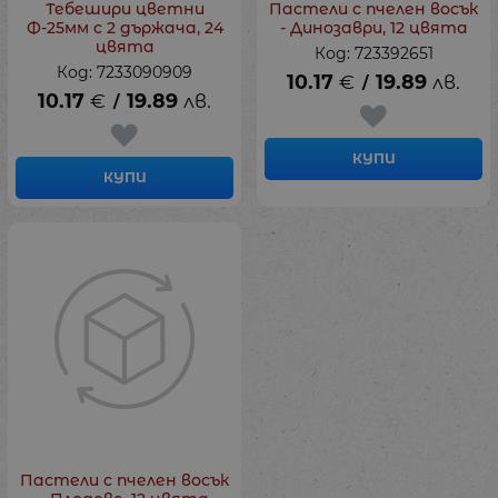
Тебешири цветни
Пастели с пчелен восък
Ф-25мм с 2 държача, 24
- Динозаври, 12 цвята
цвята
Код: 723392651
Код: 7233090909
10.17
€
19.89
лв.
/
10.17
€
19.89
лв.
/
КУПИ
КУПИ
Пастели с пчелен восък