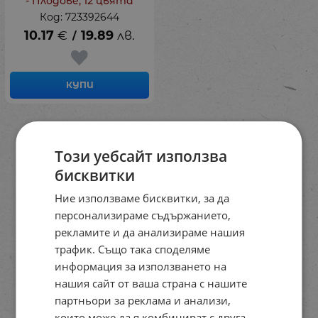
- Плодове, 12 цвята
Код: 723392644
10.17
€
19.89
лв.
/
КУПИ
На страница по:
Този уебсайт използва
бисквитки
Ние използваме бисквитки, за да
персонализираме съдържанието,
рекламите и да анализираме нашия
трафик. Също така споделяме
информация за използването на
нашия сайт от ваша страна с нашите
партньори за реклама и анализи,
които може да я комбинират с друга