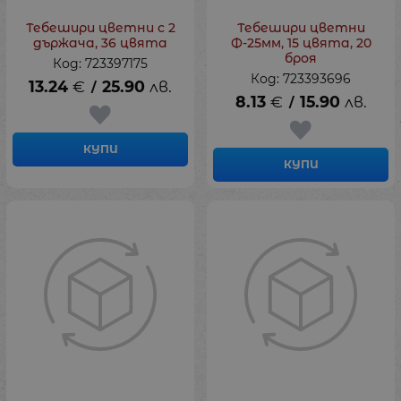
Тебешири цветни с 2
Тебешири цветни
държача, 36 цвята
Ф-25мм, 15 цвята, 20
броя
Код: 723397175
Код: 723393696
13.24
€
25.90
лв.
/
8.13
€
15.90
лв.
/
КУПИ
КУПИ