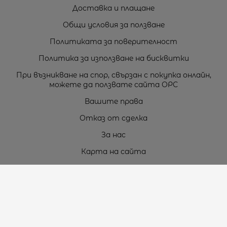
Доставка и плащане
Общи условия за ползване
Политиката за поверителност
Политика за използване на бисквитки
При възникване на спор, свързан с покупка онлайн,
можете да ползвате сайта ОРС
Вашите права
Отказ от сделка
За нас
Карта на сайта
Контакти
Контакти
„ТЕОДОРОС” ЕООД
Стара Загора (6000)