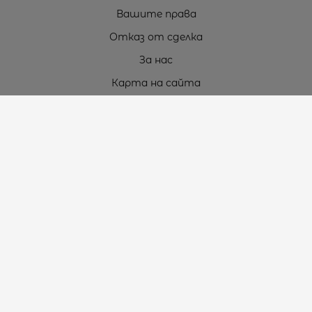
Вашите права
Отказ от сделка
За нас
Карта на сайта
Контакти
Контакти
„ТЕОДОРОС” ЕООД
Стара Загора (6000)
кв. Индустриален
ул. Пружинна №9, магазин №10
тел.:
+359 42 264 176
GSM:
+359 885 461 012
GSM:
+359 898 850 399
e-mail:
office:at:teodoros.com
Работно време:
Понеделник до Петък - 8:30 ч. до 17:00 ч.