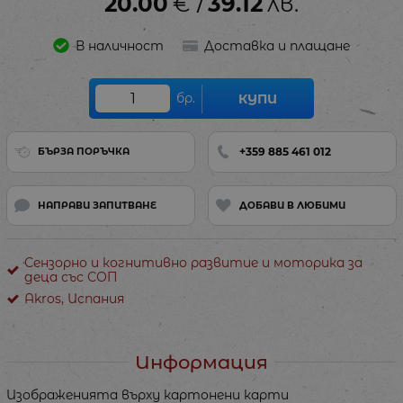
20.00
€
39.12
лв.
/
В наличност
Доставка и плащане
бр.
КУПИ
+359 885 461 012
БЪРЗА ПОРЪЧКА
НАПРАВИ ЗАПИТВАНЕ
ДОБАВИ В ЛЮБИМИ
Сензорно и когнитивно развитие и моторика за
деца със СОП
Akros, Испания
Информация
Изображенията върху картонени карти