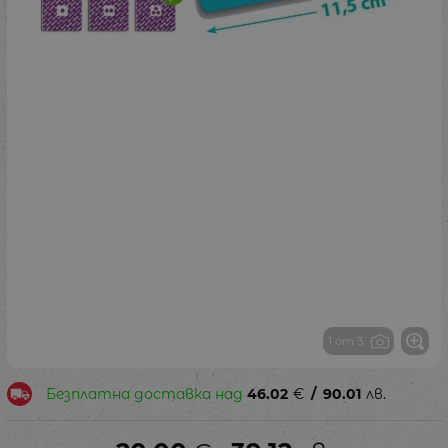
1 от 3
Безплатна доставка над
46.02
€
/
90.01
лв.