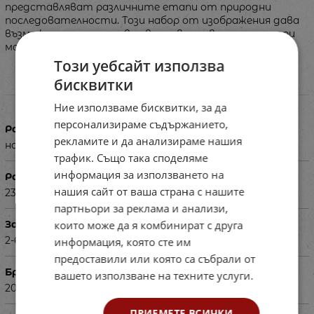
представляват различните етапи от природни
последователности. Този набор от изображения дава
възможност да се развие времевото възприятие при
малките деца.
Този уебсайт използва
бисквитки
Характеристики
Ние използваме бисквитки, за да
персонализираме съдържанието,
Размери в см
рекламите и да анализираме нашия
на картите - 11.5х11.5 см
трафик. Също така споделяме
информация за използването на
Размери на опаковката в см
нашия сайт от ваша страна с нашите
23.6х18.7х7.2 см
партньори за реклама и анализи,
които може да я комбинират с друга
За деца на възраст
2-6г.
информация, която сте им
предоставили или която са събрали от
Брой части
вашето използване на техните услуги.
20 карти
ПРИЕМЕТЕ ВСИЧКИ