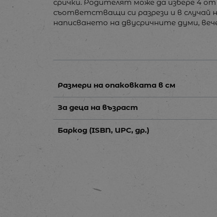
срички. Родителят може да избере 4 о
съответстващи си разрези и в случай 
написването на двусричните думи, вече
Размери на опаковката в см
За деца на възраст
Баркод (ISBN, UPC, др.)