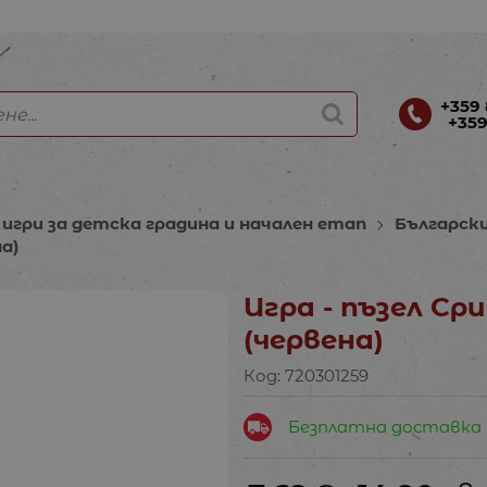
+359 
+359
игри за детска градина и начален етап
Български
на)
Игра - пъзел Сри
(червена)
Код:
720301259
Безплатна доставка