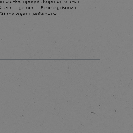
ървата илюстрация. Картите имат
 Когато детето вече е усвоило
 60-те карти наведнъж.