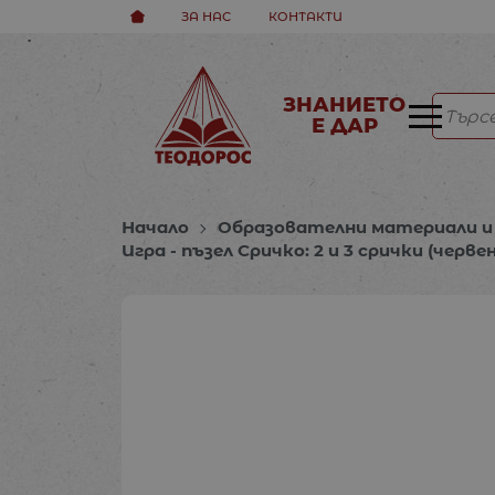
ЗА НАС
КОНТАКТИ
ЗНАНИЕТО
Е ДАР
Начало
Образователни материали и 
Игра - пъзел Сричко: 2 и 3 срички (черве