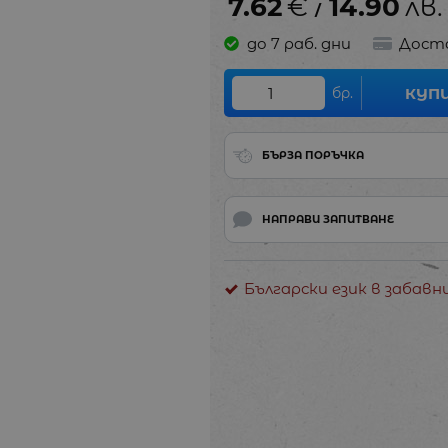
7.62
€
14.90
лв.
/
до 7 раб. дни
Дост
бр.
КУП
БЪРЗА ПОРЪЧКА
НАПРАВИ ЗАПИТВАНЕ
Български език в забавн