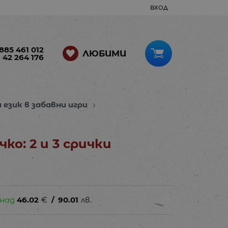
ВХОД
885 461 012
ЛЮБИМИ
 42 264 176
 език в забавни игри
чко: 2 и 3 срички
 над
46.02
€
/
90.01
лв.