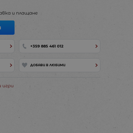
авка и плащане
И
+359 885 461 012
ДОБАВИ В ЛЮБИМИ
и игри