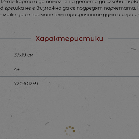
т 12-те карти и да помогне на детето да сглоби п
на грешка не е възможно да се подредят парчетата.
 може да се премине към трисричните думи и игра с
Характеристики
37х19 см
4+
720301259