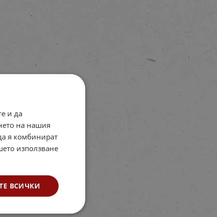
е и да
нето на нашия
 да я комбинират
ашето използване
ТЕ ВСИЧКИ