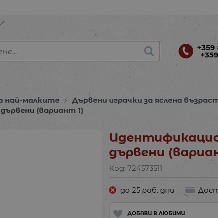
+359 
+359
а най-малките
Дървени играчки за яслена възрас
ървени (вариант 1)
Идентификацио
дървени (вариан
Код:
724573511
до 25 раб. дни
Дост
ДОБАВИ В ЛЮБИМИ