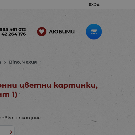
ВХОД
885 461 012
ЛЮБИМИ
 42 264 176
т
Bino, Чехия
нни цветни картинки,
т 1)
авка и плащане