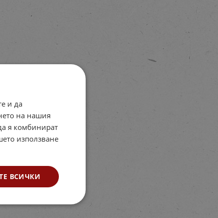
е и да
нето на нашия
 да я комбинират
ашето използване
ТЕ ВСИЧКИ