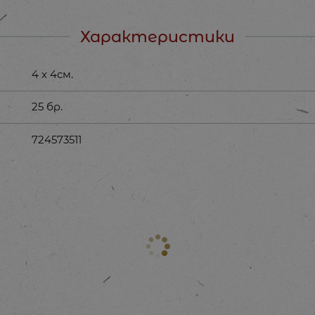
Характеристики
4 х 4см.
25 бр.
724573511