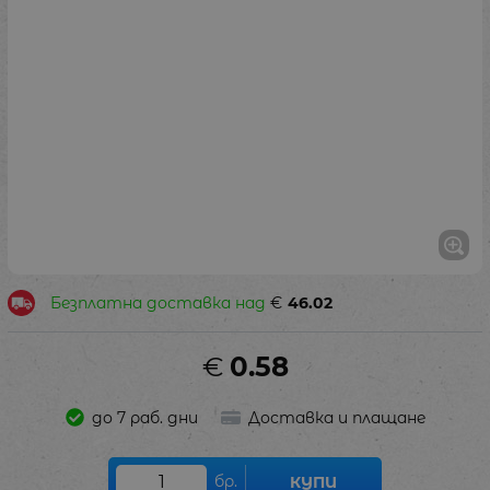
Безплатна доставка над
€
46.02
€
0.58
до 7 раб. дни
Доставка и плащане
бр.
КУПИ