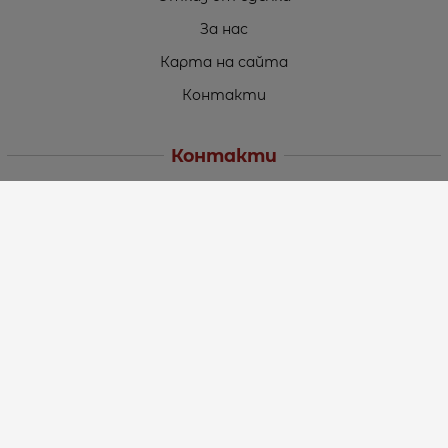
За нас
Карта на сайта
Контакти
Контакти
„ТЕОДОРОС” ЕООД
Стара Загора (6000)
кв. Индустриален
ул. Пружинна №9, магазин №10
тел.:
+359 42 264 176
GSM:
+359 885 461 012
GSM:
+359 898 850 399
e-mail:
office:at:teodoros.com
Работно време:
Понеделник до Петък - 8:30 ч. до 17:00 ч.
Събота - 10:00 ч. до 15:00 ч.
Неделя – Почивен ден