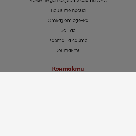
можете да ползвате сайта ОРС
Вашите права
Отказ от сделка
За нас
Карта на сайта
Контакти
Контакти
„ТЕОДОРОС” ЕООД
Стара Загора (6000)
кв. Индустриален
ул. Пружинна №9, магазин №10
тел.:
+359 42 264 176
GSM:
+359 885 461 012
GSM:
+359 898 850 399
e-mail:
office:at:teodoros.com
Работно време: