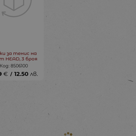
ки за тенис на
т HEAD, 3 броя
Код: 8506100
9
€
12.50
лв.
/