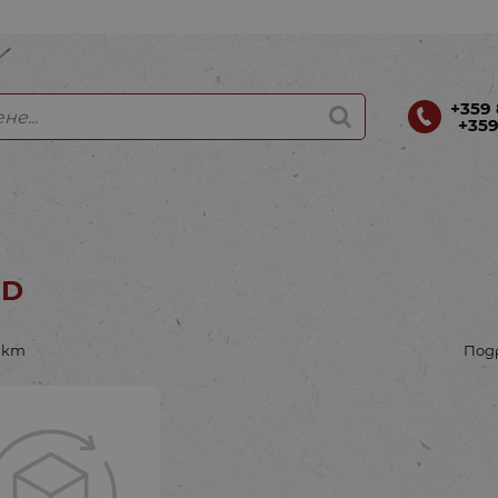
+359 
+359
AD
укт
Под