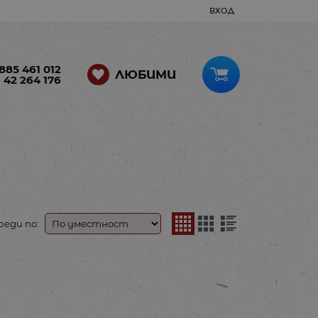
ВХОД
885 461 012
ЛЮБИМИ
 42 264 176
реди по: