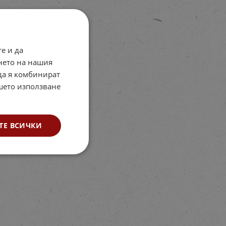
е и да
нето на нашия
 да я комбинират
ашето използване
ТЕ ВСИЧКИ