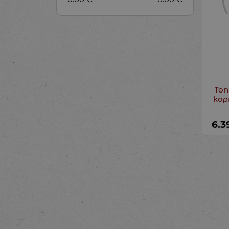
Топ
кор
6.3