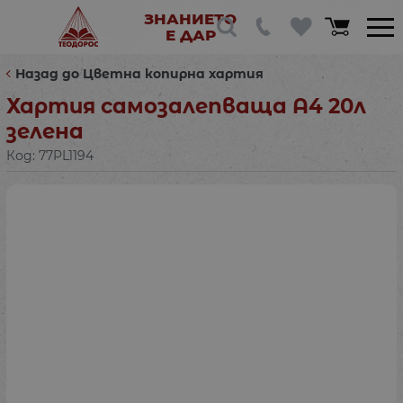
ЗНАНИЕТО
Е ДАР
Назад до Цветна копирна хартия
Хартия самозалепваща А4 20л
зелена
Код:
77PL1194