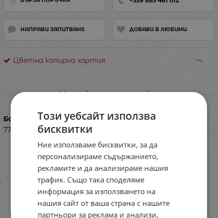
+359 885 461 012
БЪРЗА ПОРЪЧКА
НАПРАВИ ЗАПИТВАНЕ
ДОБАВИ В ЛЮБИМИ
Цветна копирна хартия
Характеристики
Този уебсайт използва
Баркод (ISBN, UPC, др.)
бисквитки
77PL1194
Ние използваме бисквитки, за да
персонализираме съдържанието,
рекламите и да анализираме нашия
трафик. Също така споделяме
информация за използването на
нашия сайт от ваша страна с нашите
партньори за реклама и анализи,