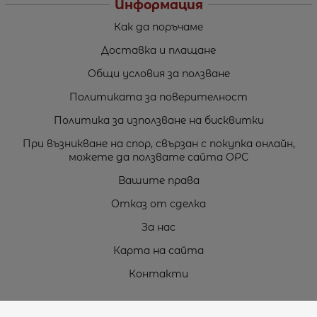
Информация
Как да поръчаме
Доставка и плащане
Общи условия за ползване
Политиката за поверителност
Политика за използване на бисквитки
При възникване на спор, свързан с покупка онлайн,
можете да ползвате сайта ОРС
Вашите права
Отказ от сделка
За нас
Карта на сайта
Контакти
Контакти