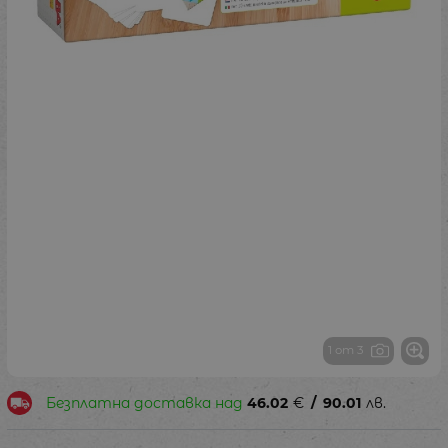
1 от 3
Безплатна доставка над
46.02
€
/
90.01
лв.