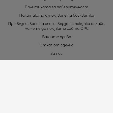
Политиката за поверителност
Политика за използване на бисквитки
При възникване на спор, свързан с покупка онлайн,
можете да ползвате сайта ОРС
Вашите права
Отказ от сделка
За нас
Карта на сайта
Контакти
Контакти
„ТЕОДОРОС” ЕООД
Стара Загора (6000)
кв. Индустриален
ул. Пружинна №9, магазин №10