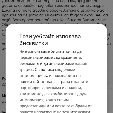
занимателните и интересни играчки, чрез която
децата играейки научават геометричните фигури.
Целта на тази дървена образователна играчка е да
провокира децата да мислят и да бъдат активни, да
развиват пространствено и комбинативно мислене.
Образователен дървен конструктор, които развива
фина моторика, логическо мислене и въображение. В
комплекта има 10 двустранни шаблони с ТРИ НИВА НА
Този уебсайт използва
СЛОЖНОСТ, които са пример и помагат на детето да
бисквитки
развие умения за пренос на модел и наблюдателност за
цвета и формата на елементите.
Ние използваме бисквитки, за да
персонализираме съдържанието,
рекламите и да анализираме нашия
Характеристики
трафик. Също така споделяме
информация за използването на
Размери в см
нашия сайт от ваша страна с нашите
22 x 22 х 6
партньори за реклама и анализи,
които може да я комбинират с друга
Материал
информация, която сте им
дърво, картон
предоставили или която са събрали от
вашето използване на техните услуги.
За деца на възраст