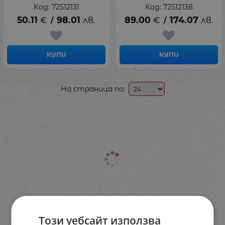
Код: 72512131
Код: 72512138
50.11
€
98.01
лв.
89.00
€
174.07
лв.
/
/
КУПИ
КУПИ
На страница по:
Този уебсайт използва