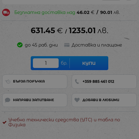
Безплатна доставка над
46.02
€
/
90.01
лв.
631.45
€
1235.01
лв.
/
до 45 раб. дни
Доставка и плащане
бр.
КУПИ
+359 885 461 012
БЪРЗА ПОРЪЧКА
НАПРАВИ ЗАПИТВАНЕ
ДОБАВИ В ЛЮБИМИ
Учебно технически средства (УТС) и табла по
Физика