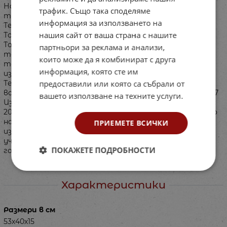
Нагряване и охлаждане; 4 Температурни промени в
трафик. Също така споделяме
течностите; 5 Температурни промени в газовете; 6
информация за използването на
Температурни промени в твърдите тела; 7
нашия сайт от ваша страна с нашите
Топлопроводимост в твърди тела; 8
Топлопроводимост в течности; 9 Биметален
партньори за реклама и анализи,
термометър; 10 Топлинно излъчване; 11 Отразяване на
които може да я комбинират с друга
топлинно излъчване; 12 Абсорбция на топлинно
информация, която сте им
излъчване; 13 Топлинен поток – конвекция; 14
предоставили или която са събрали от
Температура на сместа; 15 Специфична топлина на
водата; 16 Специфична топлина на твърдите тела; 17
вашето използване на техните услуги.
Изпарение и кондензация; 18 Дестилация; 19 Изпарение;
20 Използване на топлинната енергия. Съдържанието
на комплекта и опитите, които могат да се
ПРИЕМЕТЕ ВСИЧКИ
извършат, са съобразени с учебната програма на
учениците от пети до дванадесети клас (13-18
ПОКАЖЕТЕ ПОДРОБНОСТИ
годишни).
Характеристики
Размери в см
53х40х15