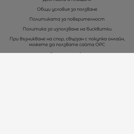
Общи условия за ползване
Политиката за поверителност
Политика за използване на бисквитки
При възникване на спор, свързан с покупка онлайн,
можете да ползвате сайта ОРС
Вашите права
Отказ от сделка
За нас
Карта на сайта
Контакти
Контакти
„ТЕОДОРОС” ЕООД
Стара Загора (6000)
кв. Индустриален