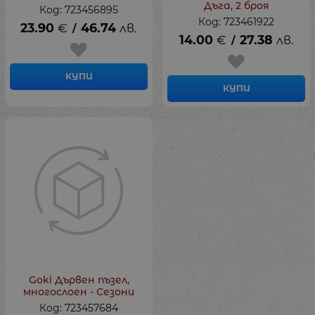
Дъга, 2 броя
Код: 723456895
Код: 723461922
23.90
€
46.74
лв.
/
14.00
€
27.38
лв.
/
КУПИ
КУПИ
Goki Дървен пъзел,
многослоен - Сезони
Код: 723457684