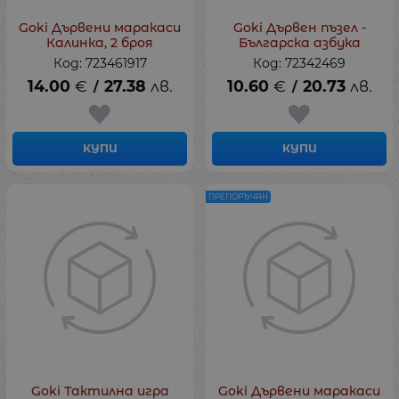
Goki Дървени маракаси
Goki Дървен пъзел -
Калинка, 2 броя
Българска азбука
Код: 723461917
Код: 72342469
14.00
€
27.38
лв.
10.60
€
20.73
лв.
/
/
КУПИ
КУПИ
ПРЕПОРЪЧАН
Goki Тактилна игра
Goki Дървени маракаси