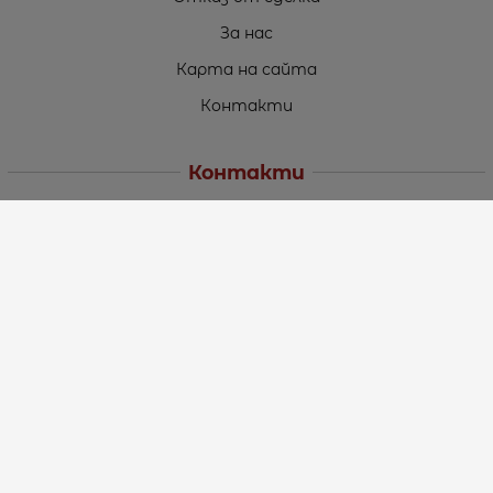
За нас
Карта на сайта
Контакти
Контакти
„ТЕОДОРОС” ЕООД
Стара Загора (6000)
кв. Индустриален
ул. Пружинна №9, магазин №10
тел.:
+359 42 264 176
GSM:
+359 885 461 012
GSM:
+359 898 850 399
e-mail:
office:at:teodoros.com
Работно време:
Понеделник до Петък - 8:30 ч. до 17:00 ч.
Събота - 10:00 ч. до 15:00 ч.
Неделя – Почивен ден