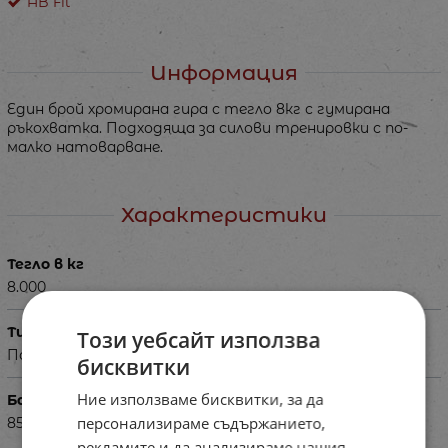
AB Fit
Информация
Един брой хромирана гира с тегло 8кг с гумирана
ръкохватка. Подходяща за силови тренировки с по-
малко натоварване.
Характеристики
Тегло в кг
8.000
Тип
Този уебсайт използва
Пособие
бисквитки
Ние използваме бисквитки, за да
Баркод (ISBN, UPC, др.)
персонализираме съдържанието,
850965
рекламите и да анализираме нашия