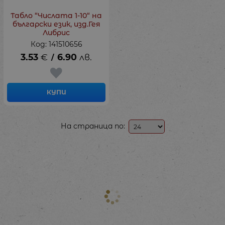
Табло “Числата 1-10“ на
български език, изд.Гея
Либрис
Код: 141510656
3.53
€
6.90
лв.
/
КУПИ
На страница по: