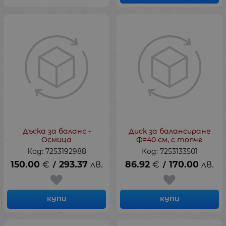
Дъска за баланс -
Диск за балансиране
Осмица
Ф=40 см, с топче
Код: 7253192988
Код: 7253133501
150.00
€
293.37
лв.
86.92
€
170.00
лв.
/
/
КУПИ
КУПИ