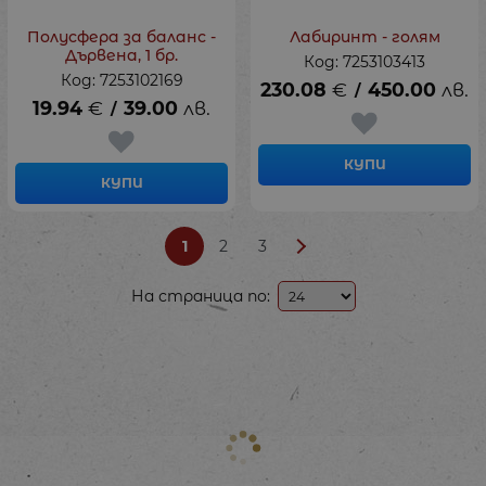
Полусфера за баланс -
Лабиринт - голям
Дървена, 1 бр.
Код: 7253103413
Код: 7253102169
230.08
€
450.00
лв.
/
19.94
€
39.00
лв.
/
КУПИ
КУПИ
1
2
3
На страница по: