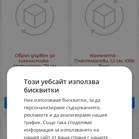
Обръч дървен за
Камъчета -
гимнастика -
Пластмасови, 1,2 см, 1000
Натурален, 70 см
броя
Код: 7253102131
Код: 7253202309
Този уебсайт използва
27.10
€
53.00
лв.
38.00
€
74.32
лв.
/
/
бисквитки
Ние използваме бисквитки, за да
КУПИ
КУПИ
персонализираме съдържанието,
рекламите и да анализираме нашия
трафик. Също така споделяме
информация за използването на
нашия сайт от ваша страна с нашите