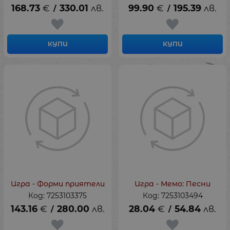
168.73
€
330.01
лв.
99.90
€
195.39
лв.
/
/
КУПИ
КУПИ
Игра - Форми приятели
Игра - Мемо: Песни
Код: 7253103375
Код: 7253103494
143.16
€
280.00
лв.
28.04
€
54.84
лв.
/
/