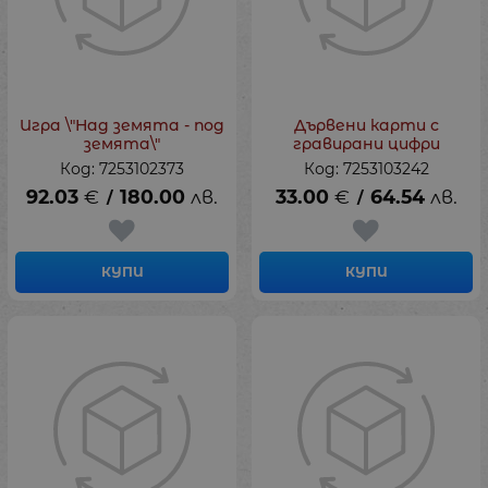
Игра \"Над земята - под
Дървени карти с
земята\"
гравирани цифри
Код: 7253102373
Код: 7253103242
92.03
€
180.00
лв.
33.00
€
64.54
лв.
/
/
КУПИ
КУПИ