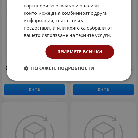
партньори за реклама и анализи,
които може да я комбинират с друга
информация, която сте им
предоставили или която са събрали от
вашето използване на техните услуги.
Дървена мозайка с
Сензорна кутия -
ПРИЕМЕТЕ ВСИЧКИ
цветни топчета 1 см
Познай предмета!
Код: 7253103367
Код: 7253128306
278.65
€
544.99
лв.
142.00
€
277.73
лв.
ПОКАЖЕТЕ ПОДРОБНОСТИ
/
/
КУПИ
КУПИ