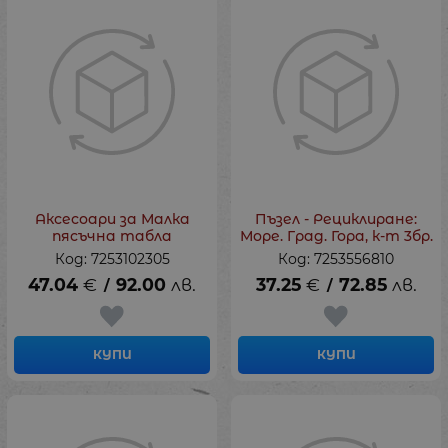
Аксесоари за Малка
Пъзел - Рециклиране:
пясъчна табла
Море. Град. Гора, к-т 3бр.
Код: 7253102305
Код: 7253556810
47.04
€
92.00
лв.
37.25
€
72.85
лв.
/
/
КУПИ
КУПИ