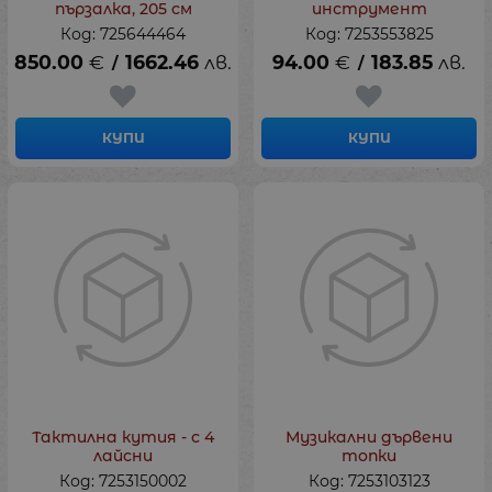
пързалка, 205 см
инструмент
Код: 725644464
Код: 7253553825
850.00
€
1662.46
лв.
94.00
€
183.85
лв.
/
/
КУПИ
КУПИ
Тактилна кутия - с 4
Музикални дървени
лайсни
топки
Код: 7253150002
Код: 7253103123