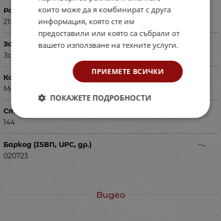
които може да я комбинират с друга
Размери в см
информация, която сте им
21х28
предоставили или която са събрали от
За деца на възраст
вашето използване на техните услуги.
За ученици в 7 клас
ПРИЕМЕТЕ ВСИЧКИ
Корица
Мека
ПОКАЖЕТЕ ПОДРОБНОСТИ
Страници
144
Баркод (ISBN, UPC, др.)
020723
Видео