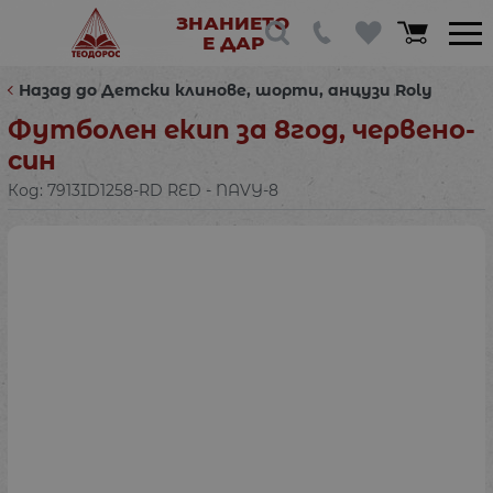
ЗНАНИЕТО
Е ДАР
Назад до Детски клинове, шорти, анцузи Roly
Футболен екип за 8год, червено-
син
Код:
7913ID1258-RD RED - NAVY-8