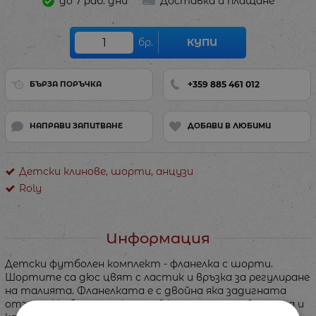
до 7 раб. дни
Доставка и плащане
бр.
КУПИ
+359 885 461 012
БЪРЗА ПОРЪЧКА
НАПРАВИ ЗАПИТВАНЕ
ДОБАВИ В ЛЮБИМИ
Детски клинове, шорти, анцузи
Roly
Информация
Детски футболен комплект - фланелка с шорти.
Шортите са дюс цвят с ластик и връзка за регулиране
на талията. Фланелката е с двойна яка задигната
отзад и V-образно деколте в контрастен цвят, има и