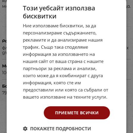
кантове на рамената и ръкавите. Комплектът е от
много мека и гладка материя, дишаща и бързо съхнеща.
Този уебсайт използва
бисквитки
Ние използваме бисквитки, за да
Характеристики
персонализираме съдържанието,
рекламите и да анализираме нашия
Размери в см
трафик. Също така споделяме
фланелка: ширина 41 х дължина 54 / шорти: ширина 28 х
дължина 37
информация за използването на
нашия сайт от ваша страна с нашите
Материал
партньори за реклама и анализи,
100% полиестер, плътност - 140гр./м2
които може да я комбинират с друга
информация, която сте им
Баркод (ISBN, UPC, др.)
предоставили или която са събрали от
7913ID1258-RD RED - NAVY-8
вашето използване на техните услуги.
ПРИЕМЕТЕ ВСИЧКИ
ПОКАЖЕТЕ ПОДРОБНОСТИ