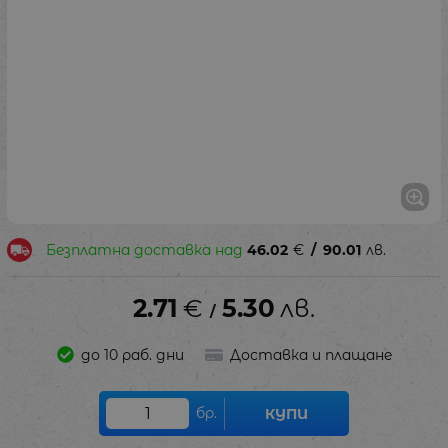
Безплатна доставка над
46.02
€
/
90.01
лв.
2.71
€
5.30
лв.
/
до 10 раб. дни
Доставка и плащане
бр.
КУПИ