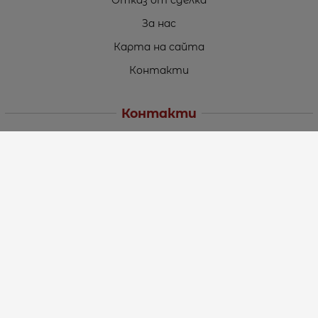
Отказ от сделка
За нас
Карта на сайта
Контакти
Контакти
„ТЕОДОРОС” ЕООД
Стара Загора (6000)
кв. Индустриален
ул. Пружинна №9, магазин №10
тел.:
+359 42 264 176
GSM:
+359 885 461 012
GSM:
+359 898 850 399
e-mail:
office:at:teodoros.com
Работно време:
Понеделник до Петък - 8:30 ч. до 17:00 ч.
Събота - 10:00 ч. до 15:00 ч.
Неделя – Почивен ден