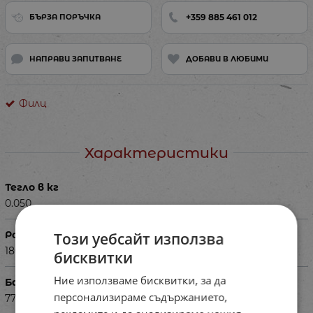
+359 885 461 012
БЪРЗА ПОРЪЧКА
НАПРАВИ ЗАПИТВАНЕ
ДОБАВИ В ЛЮБИМИ
Филц
Характеристики
Тегло в кг
0.050
Размери в см
Този уебсайт използва
180
бисквитки
Ние използваме бисквитки, за да
Баркод (ISBN, UPC, др.)
персонализираме съдържанието,
77MAr401294