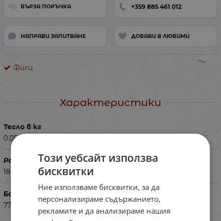
+359 885 461 012
БЪРЗА ПОРЪЧКА
НАПРАВИ ЗАПИТВАНЕ
ДОБАВИ В ЛЮБИМИ
Филц
Характеристики
Тегло в кг
0.050
Този уебсайт използва
Размери в см
бисквитки
180
Ние използваме бисквитки, за да
Баркод (ISBN, UPC, др.)
персонализираме съдържанието,
77MAr401222
рекламите и да анализираме нашия