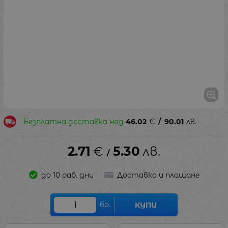
Безплатна доставка над
46.02
€
/
90.01
лв.
2.71
€
5.30
лв.
/
до 10 раб. дни
Доставка и плащане
бр.
КУПИ