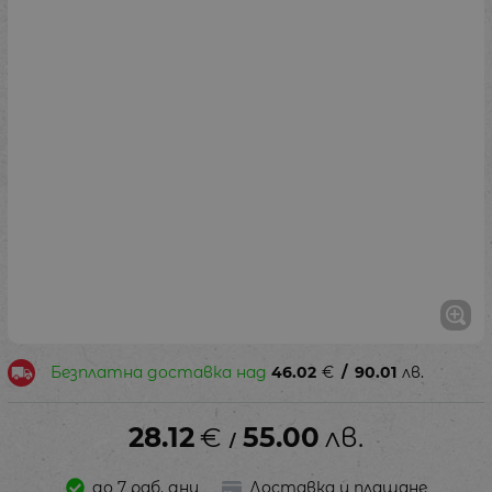
Безплатна доставка над
46.02
€
/
90.01
лв.
28.12
€
55.00
лв.
/
до 7 раб. дни
Доставка и плащане