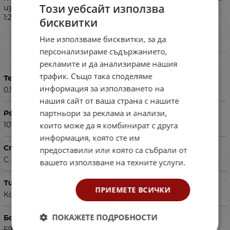
Този уебсайт използва
използвани учебници и атласи от учениците). Мащаб
1:2 850 000
бисквитки
Ние използваме бисквитки, за да
персонализираме съдържанието,
Характеристики
рекламите и да анализираме нашия
трафик. Също така споделяме
Тегло в кг
информация за използването на
0.500
нашия сайт от ваша страна с нашите
партньори за реклама и анализи,
Размери в см
които може да я комбинират с друга
107х175
информация, която сте им
Специфика
предоставили или която са събрали от
С лайсни.
вашето използване на техните услуги.
Тип
ПРИЕМЕТЕ ВСИЧКИ
Карта
ПОКАЖЕТЕ ПОДРОБНОСТИ
Баркод (ISBN, UPC, др.)
690239