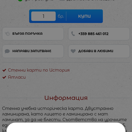
бр.
КУПИ
+359 885 461 012
БЪРЗА ПОРЪЧКА
НАПРАВИ ЗАПИТВАНЕ
ДОБАВИ В ЛЮБИМИ
Стенни карти по История
Атласи
Информация
Стенна учебна историческа карта. Двустранно
ламинирана, като лицето е ламинирано с мат
ламинат, за да не блести. Съответства на урочните
единици по история и цивилизация за класовете от 5.
клас - 12. клас (съставена е въз основа на одобрените и