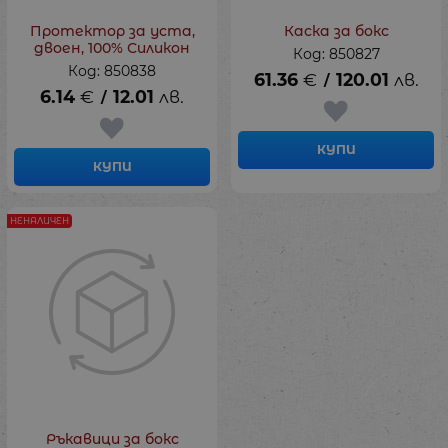
Протектор за уста,
Каска за бокс
двоен, 100% Силикон
Код: 850827
Код: 850838
61.36
€
120.01
лв.
/
6.14
€
12.01
лв.
/
КУПИ
КУПИ
НЕНАЛИЧЕН
Ръкавици за бокс