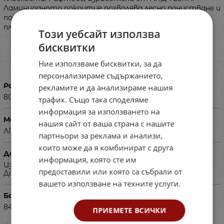
Ламинираното покритие позволява лесно почистване и
поддържане. Възможност за избор на цвета на
плоскостите.
Този уебсайт използва
бисквитки
Характеристики
Ние използваме бисквитки, за да
персонализираме съдържанието,
Размери в см
рекламите и да анализираме нашия
80х40х120
трафик. Също така споделяме
информация за използването на
Материал
нашия сайт от ваша страна с нашите
ЛПДЧ
партньори за реклама и анализи,
които може да я комбинират с друга
Допълнителна информация
информация, която сте им
Изисква се авансово плащане на 50% от сумата.
предоставили или която са събрали от
Доставя се в сглобен вид.
вашето използване на техните услуги.
Баркод (ISBN, UPC, др.)
84060140-1
ПРИЕМЕТЕ ВСИЧКИ