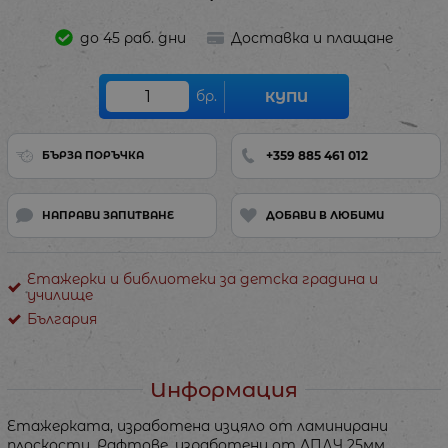
до 45 раб. дни
Доставка и плащане
бр.
КУПИ
+359 885 461 012
БЪРЗА ПОРЪЧКА
НАПРАВИ ЗАПИТВАНЕ
ДОБАВИ В ЛЮБИМИ
Етажерки и библиотеки за детска градина и
училище
България
Информация
Етажерката, изработена изцяло от ламинирани
плоскости. Рафтове, изработени от ЛПДЧ 25мм.