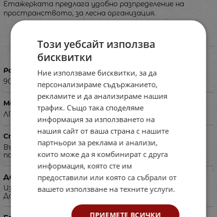
Етажерката предлага удобно разпределение на
пространството, за лесна организация.
Този уебсайт използва
Характеристики
бисквитки
Размери в см
Ние използваме бисквитки, за да
90х30х200
персонализираме съдържанието,
рекламите и да анализираме нашия
Материал
трафик. Също така споделяме
ЛПДЧ
информация за използването на
нашия сайт от ваша страна с нашите
Специфика
партньори за реклама и анализи,
Възможност за избор цвета на ламината от базова
които може да я комбинират с друга
палитра или допълнителни цветови палитри.
информация, която сте им
предоставили или която са събрали от
Допълнителна информация
Изисква се авансово плащане на 50% от сумата.
вашето използване на техните услуги.
Доставя се в сглобен вид.
ПРИЕМЕТЕ ВСИЧКИ