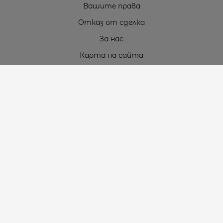
Вашите права
Отказ от сделка
За нас
Карта на сайта
Контакти
Контакти
„ТЕОДОРОС” ЕООД
Стара Загора (6000)
кв. Индустриален
ул. Пружинна №9, магазин №10
тел.:
+359 42 264 176
GSM:
+359 885 461 012
GSM:
+359 898 850 399
e-mail:
office:at:teodoros.com
Работно време:
Понеделник до Петък - 8:30 ч. до 17:00 ч.