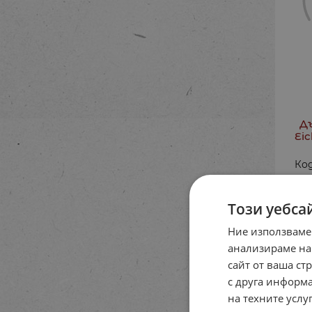
Д
Eic
Код
21.9
Този уебса
Ние използваме
анализираме на
сайт от ваша ст
с друга информа
на техните услуг