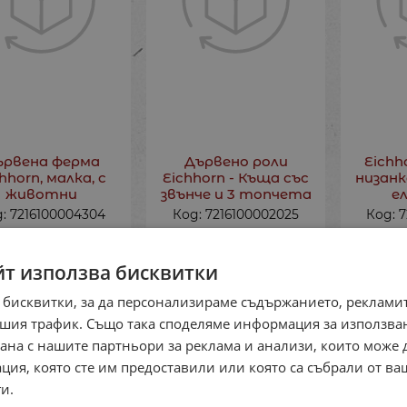
ървена ферма
Дървено роли
Eichh
hhorn, малка, с
Eichhorn - Къща със
низанк
животни
звънче и 3 топчета
е
: 7216100004304
Код: 7216100002025
Код: 
3
€
42.89
лв.
25.51
€
49.89
лв.
14.27
/
/
йт използва бисквитки
 бисквитки, за да персонализираме съдържанието, рекламит
шия трафик. Също така споделяме информация за използва
рана с нашите партньори за реклама и анализи, които може
ция, която сте им предоставили или която са събрали от в
и.