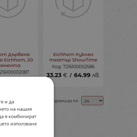
orn Дървена
Eichhorn Куклен
а Eichhorn, 20
театър ShowTime
лемента
Код: 7216100002586
7216100002087
33.23
€
64.99
лв.
/
€
27.91
лв.
/
На страница по:
е и да
нето на нашия
 да я комбинират
ашето използване