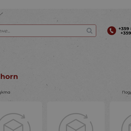
+359 
+359
hhorn
дукта
Под