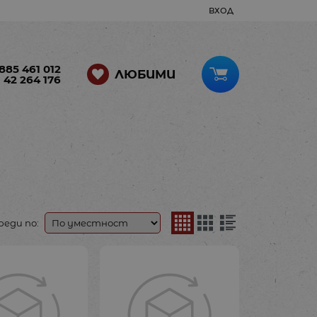
ВХОД
885 461 012
ЛЮБИМИ
 42 264 176
реди по: