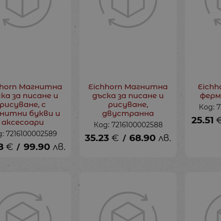
hhorn Магнитна
Eichhorn Магнитна
Eichh
ка за писане и
дъска за писане и
ферм
рисуване, с
рисуване,
Код: 
нитни букви и
двустранна
25.51
аксесоари
Код: 7216100002588
: 7216100002589
35.23
€
68.90
лв.
/
8
€
99.90
лв.
/