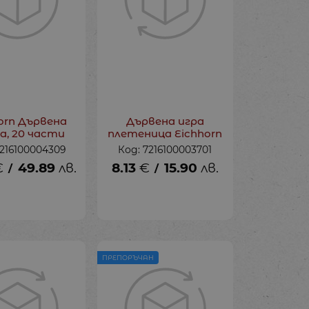
orn Дървена
Дървена игра
а, 20 части
плетеница Eichhorn
7216100004309
Код: 7216100003701
€
49.89
лв.
8.13
€
15.90
лв.
/
/
ПРЕПОРЪЧАН