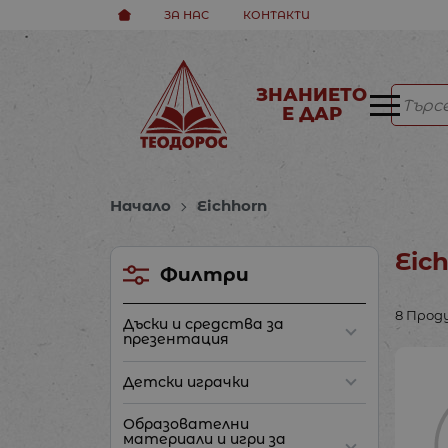
ЗА НАС
КОНТАКТИ
ЗНАНИЕТО
Е ДАР
Начало
Eichhorn
Eic
Филтри
8 Про
Дъски и средства за
презентация
Детски играчки
Образователни
материали и игри за