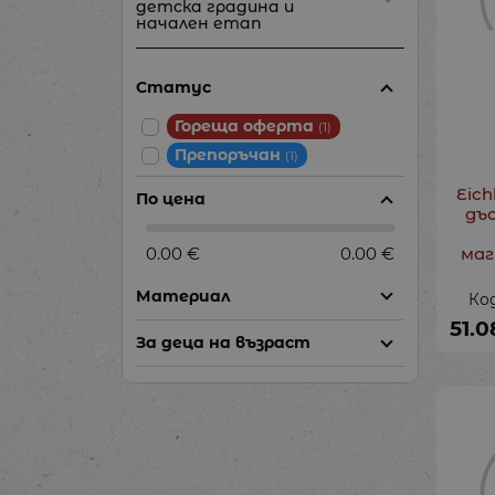
детска градина и
начален етап
Статус
Гореща оферта
(1)
Препоръчан
(1)
Eic
По цена
дъс
0.00 €
0.00 €
маг
Материал
Код
51.0
За деца на възраст