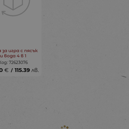
 за игра с пясък
и вода 4 в 1
Код: 72623076
0
€
115.39
лв.
/