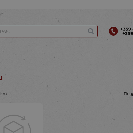
+359 
+359
u
укт
Под