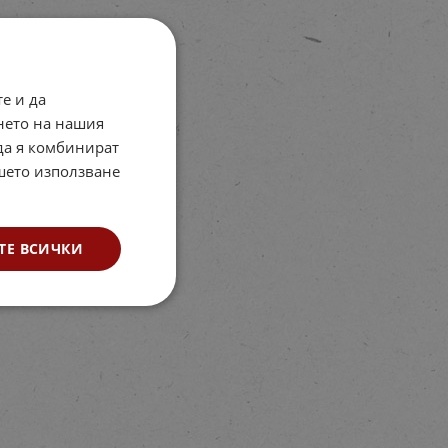
е и да
нето на нашия
 да я комбинират
ашето използване
ТЕ ВСИЧКИ