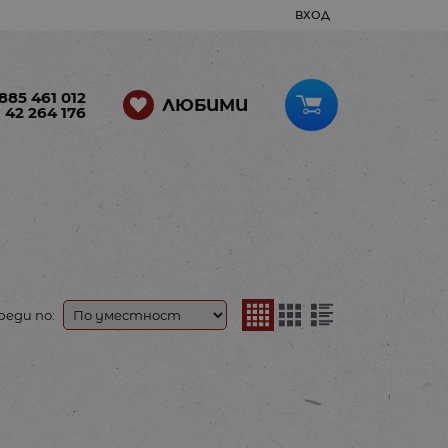
ВХОД
885 461 012
ЛЮБИМИ
 42 264 176
реди по: