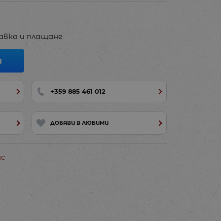
авка и плащане
И
+359 885 461 012
ДОБАВИ В ЛЮБИМИ
ас