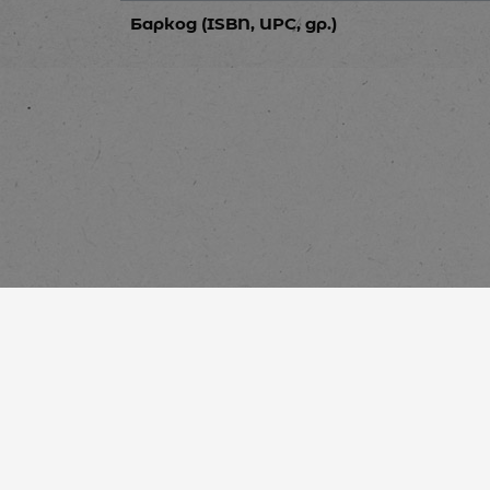
Баркод (ISBN, UPC, др.)