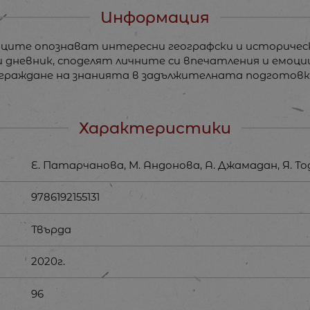
Информация
иците опознават интересни географски и историчес
и дневник, споделят личните си впечатления и емоци
адграждане на знанията в задължителната подготовк
Характеристики
Е. Патарчанова, М. Андонова, А. Джамадан, Я. Т
9786192155131
Твърда
2020г.
96