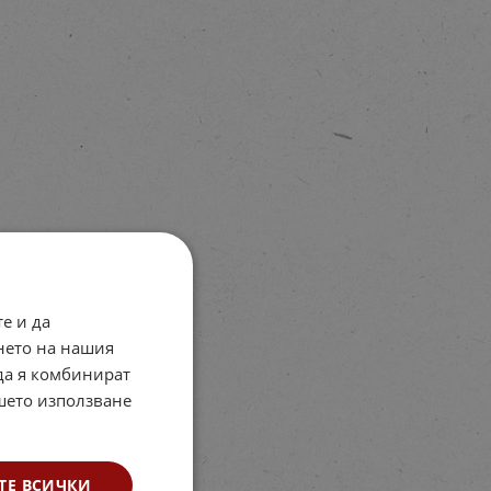
е и да
нето на нашия
 да я комбинират
ашето използване
ТЕ ВСИЧКИ