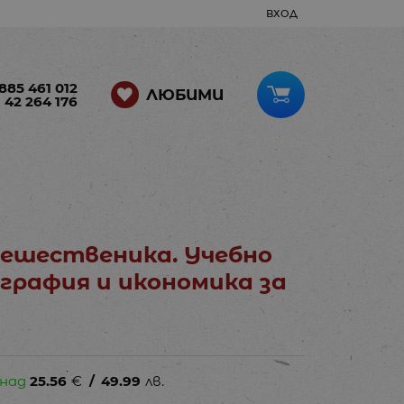
ВХОД
885 461 012
ЛЮБИМИ
 42 264 176
ешественика. Учебно
ография и икономика за
 над
25.56
€
/
49.99
лв.