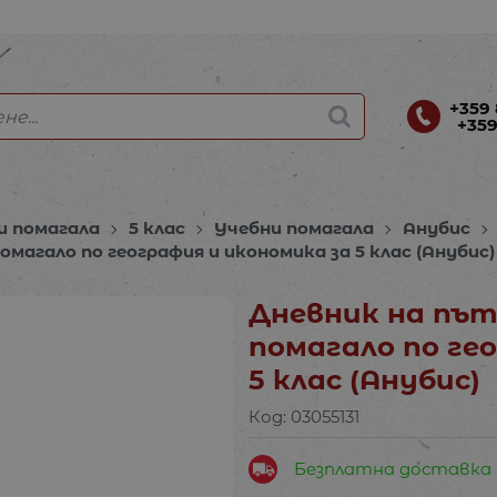
+359 
+359
и помагала
5 клас
Учебни помагала
Анубис
агало по география и икономика за 5 клас (Анубис)
Дневник на път
помагало по ге
5 клас (Анубис)
Код:
03055131
Безплатна доставка