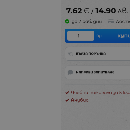
7.62
€
14.90
лв.
/
до 7 раб. дни
Дост
бр.
КУП
БЪРЗА ПОРЪЧКА
НАПРАВИ ЗАПИТВАНЕ
Учебни помагала за 5 кл
Анубис