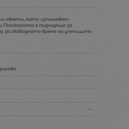
ки обекти, като изпълняват
и. Помагалото е подходящо за
а, за свободното време на учениците.
одорова