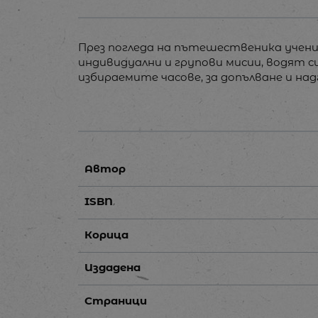
През погледа на пътешественика учен
индивидуални и групови мисии, водят с
избираемите часове, за допълване и н
Автор
ISBN
Корица
Издадена
Страници