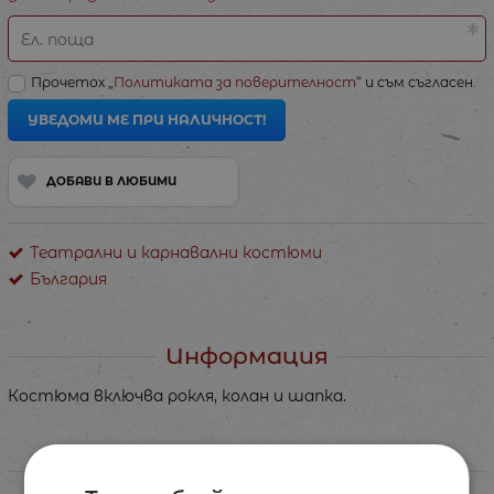
Ел. поща
Прочетох „
Политиката за поверителност
“ и съм съгласен.
УВЕДОМИ МЕ ПРИ НАЛИЧНОСТ!
ДОБАВИ В ЛЮБИМИ
Театрални и карнавални костюми
България
Информация
Костюма включва рокля, колан и шапка.
Характеристики