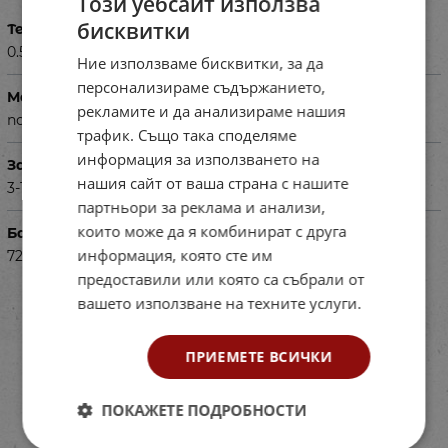
Този уебсайт използва
бисквитки
Тегло в кг
0.500
Ние използваме бисквитки, за да
персонализираме съдържанието,
Материал
рекламите и да анализираме нашия
полар
трафик. Също така споделяме
информация за използването на
За деца на възраст
нашия сайт от ваша страна с нашите
3-18 год.
партньори за реклама и анализи,
които може да я комбинират с друга
Баркод (ISBN, UPC, др.)
информация, която сте им
720264
предоставили или която са събрали от
вашето използване на техните услуги.
ПРИЕМЕТЕ ВСИЧКИ
ПОКАЖЕТЕ ПОДРОБНОСТИ