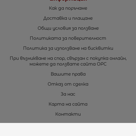
Как да поръчаме
Доставка и плащане
Общи условия за ползване
Политиката за поверителност
Политика за използване на бисквитки
При възникване на спор, свързан с покупка онлайн,
можете да ползвате сайта ОРС
Вашите права
Отказ от сделка
За нас
Карта на сайта
Контакти
Контакти