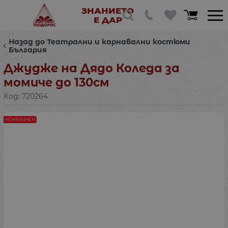
ЗНАНИЕТО
Е ДАР
Назад до Театрални и карнавални костюми
България
Джудже на Дядо Коледа за
момиче до 130см
Код:
720264
НЕНАЛИЧЕН