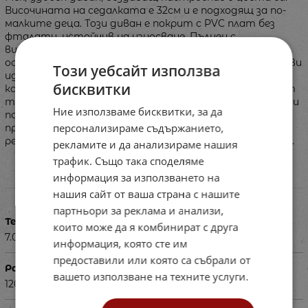
Височината на седалката е 32см и е подходящ за по-
малките деца. Този диван е покрит с PVC плат без
фталати, устойчив на износване. Пълнен с
високоеластична полиуретанова пяна, диванът
осигурява адекватна опора и комфорт, което го прави
Този уебсайт използва
идеалното място за релакс. Стабилната му
бисквитки
конструкция и неплъзгащото се дъно, изработено от
текстуриран PVC плат, повишават безопасността и
Ние използваме бисквитки, за да
позволяват лесно движение и регулиране на
персонализираме съдържанието,
пространството. Идеален за създаване на зони за
релакс в образователни или терапевтични заведения.
рекламите и да анализираме нашия
трафик. Също така споделяме
информация за използването на
Характеристики
нашия сайт от ваша страна с нашите
партньори за реклама и анализи,
Тегло в кг
които може да я комбинират с друга
7.000
информация, която сте им
предоставили или която са събрали от
Размери в см
вашето използване на техните услуги.
120х52х60