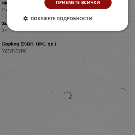
ПРИЕМЕТЕ ВСИЧКИ
Материал
Пяна с PVC покритие
ПОКАЖЕТЕ ПОДРОБНОСТИ
За деца на възраст
3+
Баркод (ISBN, UPC, др.)
72321502BE