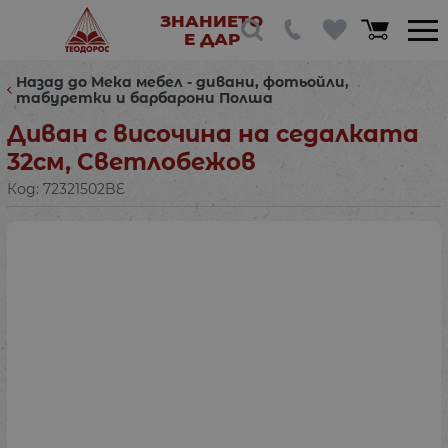
ЗНАНИЕТО
Е ДАР
Назад до Мека мебел - дивани, фотьойли,
табуретки и барбарони Полша
Диван с височина на седалката
32см, Светлобежов
Код:
72321502BE