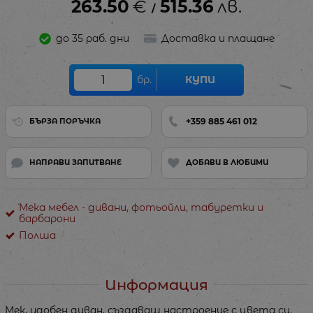
263.50
€
515.36
лв.
/
до 35 раб. дни
Доставка и плащане
бр.
КУПИ
+359 885 461 012
БЪРЗА ПОРЪЧКА
НАПРАВИ ЗАПИТВАНЕ
ДОБАВИ В ЛЮБИМИ
Мека мебел - дивани, фотьойли, табуретки и
барбарони
Полша
Информация
Мек, удобен диван, създаващ настроение с цвета си.