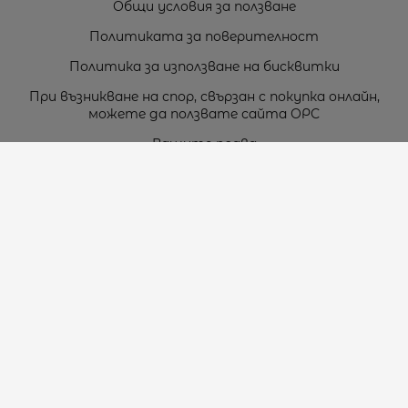
Общи условия за ползване
Политиката за поверителност
Политика за използване на бисквитки
При възникване на спор, свързан с покупка онлайн,
можете да ползвате сайта ОРС
Вашите права
Отказ от сделка
За нас
Карта на сайта
Контакти
Контакти
„ТЕОДОРОС” ЕООД
Стара Загора (6000)
кв. Индустриален
ул. Пружинна №9, магазин №10