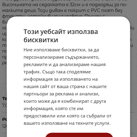
Височината на седалката е 32см и е подходящ за по-
малките деца. Този диван е покрит с PVC плат без
фталати, устойчив на износване. Пълнен с
високоеластична полиуретанова пяна, диванът
осигурява адекватна опора и комфорт, което го прави
Този уебсайт използва
идеалното място за релакс. Стабилната му
бисквитки
конструкция и неплъзгащото се дъно, изработено от
текстуриран PVC плат, повишават безопасността и
Ние използваме бисквитки, за да
позволяват лесно движение и регулиране на
персонализираме съдържанието,
пространството. Идеален за създаване на зони за
релакс в образователни или терапевтични заведения.
рекламите и да анализираме нашия
трафик. Също така споделяме
информация за използването на
Характеристики
нашия сайт от ваша страна с нашите
партньори за реклама и анализи,
Тегло в кг
които може да я комбинират с друга
7.000
информация, която сте им
предоставили или която са събрали от
Размери в см
вашето използване на техните услуги.
120х52х60