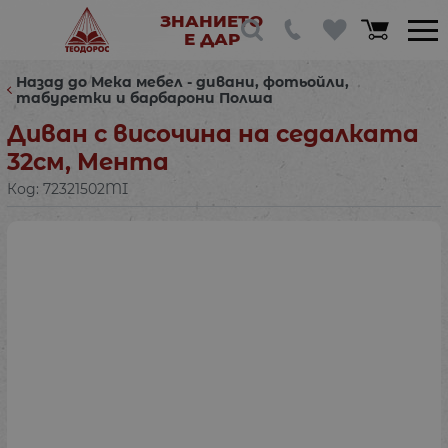
ЗНАНИЕТО
Е ДАР
Назад до Мека мебел - дивани, фотьойли,
табуретки и барбарони Полша
Диван с височина на седалката
32см, Мента
Код:
72321502MI