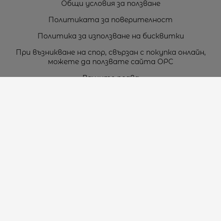
Общи условия за ползване
Политиката за поверителност
Политика за използване на бисквитки
При възникване на спор, свързан с покупка онлайн,
можете да ползвате сайта ОРС
Вашите права
Отказ от сделка
За нас
Карта на сайта
Контакти
Контакти
„ТЕОДОРОС” ЕООД
Стара Загора (6000)
кв. Индустриален
ул. Пружинна №9, магазин №10