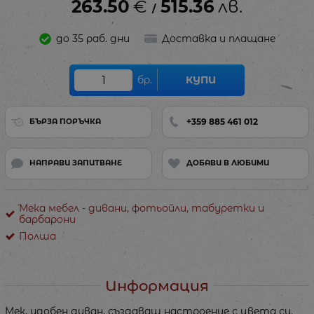
263.50
€
515.36
лв.
/
до 35 раб. дни
Доставка и плащане
бр.
КУПИ
+359 885 461 012
БЪРЗА ПОРЪЧКА
НАПРАВИ ЗАПИТВАНЕ
ДОБАВИ В ЛЮБИМИ
Мека мебел - дивани, фотьойли, табуретки и
барбарони
Полша
Информация
Мек, удобен диван, създаващ настроение с цвета си.