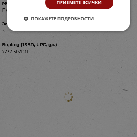
ПРИЕМЕТЕ ВСИЧКИ
Материал
Пяна с PVC покритие
ПОКАЖЕТЕ ПОДРОБНОСТИ
За деца на възраст
3+
Баркод (ISBN, UPC, др.)
72321502MI